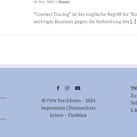
09. Dez. 2020
|
Einsatz
"Contact Tracing" ist der englische Begriff für 
wichtiger Baustein gegen die Verbreitung des
[...]
T
Zur
©
Forch­heim – 2024
THW
Te
Impres­sum | Datenschutz
E‑
Intern – FireWare