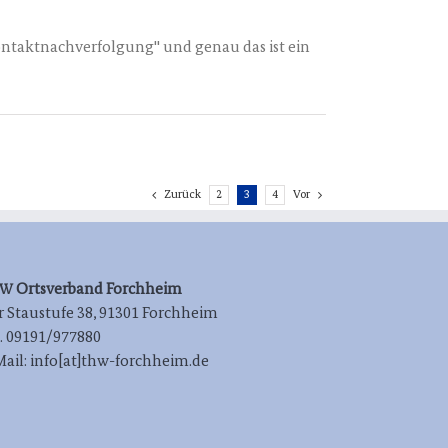
"Kontaktnachverfolgung" und genau das ist ein
Zurück
2
3
4
Vor
Orts­ver­band Forchheim
HW
 Stau­stu­fe 38, 91301 Forchheim
l. 09191/977880
Mail: info[at]thw-forchheim.de