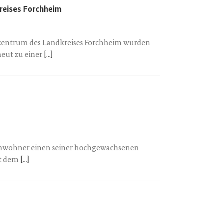
reises Forchheim
zentrum des Landkreises Forchheim wurden
neut zu einer
[...]
Anwohner einen seiner hochgewachsenen
it dem
[...]