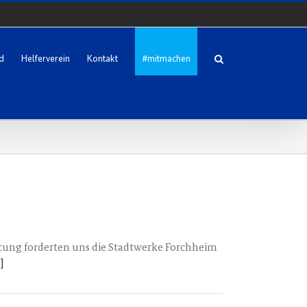
d
Helferverein
Kontakt
#mitmachen
istung forderten uns die Stadtwerke Forchheim
.]