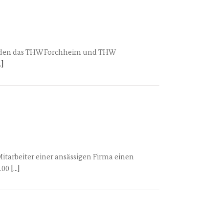
urden das THW Forchheim und THW
.]
tarbeiter einer ansässigen Firma einen
5.00
[...]