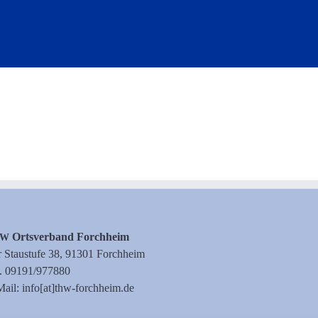
Orts­ver­band Forchheim
HW
 Stau­stu­fe 38, 91301 Forchheim
l. 09191/977880
ail: info[at]thw-forchheim.de