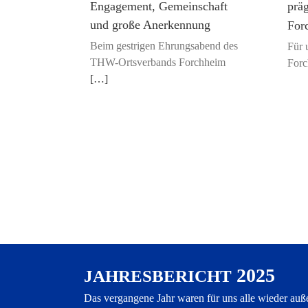
Engagement, Gemeinschaft
prä
und große Anerkennung
For
Beim gest­ri­gen Ehrungs­abend des
Für 
THW-Orts­ver­bands Forch­heim
Forc
[…]
2025
JAHRESBERICHT
Das vergangene Jahr waren für uns alle wieder auß