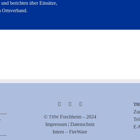
 und berichten über Einsätze,
m Ortsverband.
T
Zur
©
Forch­heim – 2024
THW
Te
W
Impres­sum | Datenschutz
E‑M
Intern – FireWare