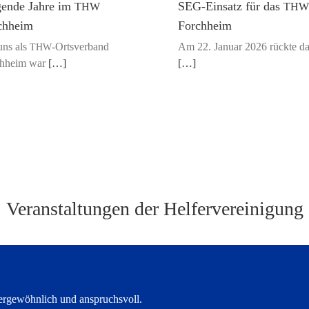
gende Jahre im
SEG-Einsatz für das
THW
THW
chheim
Forchheim
uns als
‑Ortsverband
Am 22. Janu­ar 2026 rück­te d
THW
h­heim war
[…]
[…]
Veranstaltungen der Helfervereinigung
ergewöhnlich und anspruchsvoll.