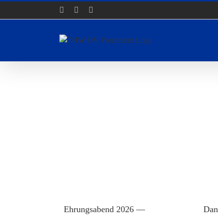
Zum
Facebook
Instagram
YouTube
Inhalt
springen
Ehrungsabend 2026 —
Dan