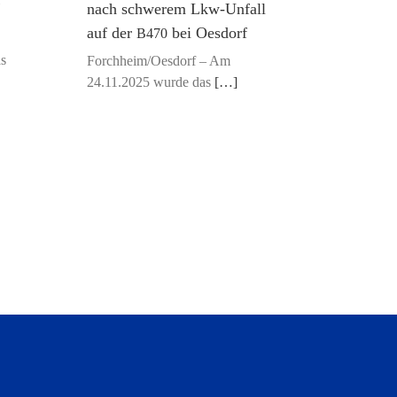
nach schwerem Lkw-Unfall
auf der
bei Oesdorf
B470
as
Forchheim/Oesdorf – Am
24.11.2025 wur­de das
[…]