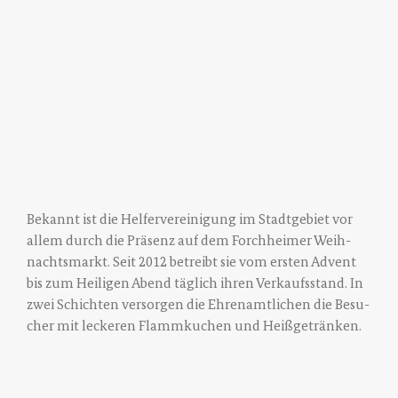
Bekannt ist die Hel­fer­ver­ei­ni­gung im Stadt­ge­biet vor
allem durch die Prä­senz auf dem Forch­hei­mer Weih­
nachts­markt. Seit 2012 betreibt sie vom ers­ten Advent
bis zum Hei­li­gen Abend täg­lich ihren Ver­kaufs­stand. In
zwei Schich­ten ver­sor­gen die Ehren­amt­li­chen die Besu­
cher mit lecke­ren Flamm­ku­chen und Heißgetränken.