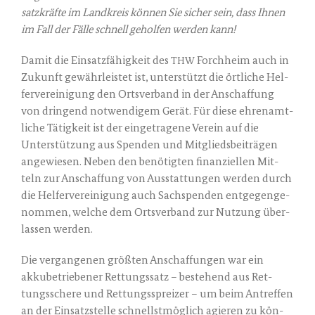
satz­kräf­te im Land­kreis kön­nen Sie sicher sein, dass Ihnen
im Fall der Fäl­le schnell gehol­fen wer­den kann!
Damit die Ein­satz­fä­hig­keit des
Forch­heim auch in
THW
Zukunft gewähr­leis­tet ist, unter­stützt die ört­li­che Hel­
fer­ver­ei­ni­gung den Orts­ver­band in der Anschaf­fung
von drin­gend not­wen­di­gem Gerät. Für die­se ehren­amt­
li­che Tätig­keit ist der ein­ge­tra­ge­ne Ver­ein auf die
Unter­stüt­zung aus Spen­den und Mit­glieds­bei­trä­gen
ange­wie­sen. Neben den benö­tig­ten finan­zi­el­len Mit­
teln zur Anschaf­fung von Aus­stat­tun­gen wer­den durch
die Hel­fer­ver­ei­ni­gung auch Sach­spen­den ent­ge­gen­ge­
nom­men, wel­che dem Orts­ver­band zur Nut­zung über­
las­sen werden.
Die ver­gan­ge­nen größ­ten Anschaf­fun­gen war ein
akku­be­trie­be­ner Ret­tungs­satz – bestehend aus Ret­
tungs­sche­re und Ret­tungs­sprei­zer – um beim Antref­fen
an der Ein­satz­stel­le schnellst­mög­lich agie­ren zu kön­