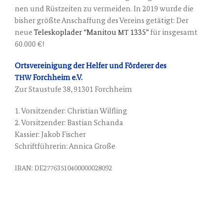
nen und Rüst­zei­ten zu ver­mei­den. In 2019 wur­de die
bis­her größ­te Anschaf­fung des Ver­eins getä­tigt: Der
neue
Tele­s­kop­la­der “Mani­tou
1335”
für ins­ge­samt
MT
60.000 €!
Orts­ver­ei­ni­gung der Hel­fer und För­de­rer des
Forch­heim e.V.
THW
Zur Stau­stu­fe 38, 91301 Forchheim
1. Vor­sit­zen­der: Chris­ti­an Wilfling
2. Vor­sit­zen­der: Bas­ti­an Schanda
Kas­sier: Jakob Fischer
Schrift­füh­re­rin: Anni­ca Große
:
IBAN
DE27763510400000028092