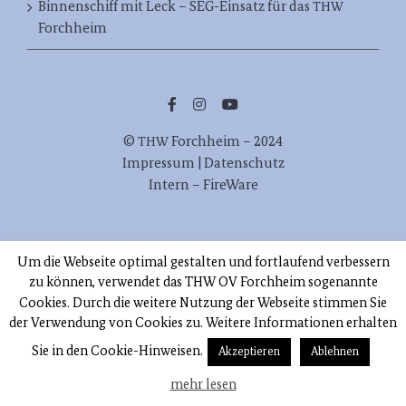
Binnenschiff mit Leck – SEG-Einsatz für das
THW
Forchheim
©
Forch­heim – 2024
THW
Impres­sum | Datenschutz
Intern – FireWare
Orts­ver­band Forchheim
THW
Um die Webseite optimal gestalten und fortlaufend verbessern
Zur Stau­stu­fe 38, 91301 Forchheim
zu können, verwendet das THW OV Forchheim sogenannte
Tel. 09191/977880
Cookies. Durch die weitere Nutzung der Webseite stimmen Sie
E‑Mail: info[at]thw-forchheim.de
der Verwendung von Cookies zu. Weitere Informationen erhalten
Sie in den Cookie-Hinweisen.
Akzeptieren
Ablehnen
mehr lesen