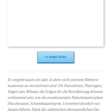
=> mehr Infos
Es ver­geht kaum ein Jahr, in dem nicht extre­me Wet­ter­si­
tua­tio­nen zu ver­zeich­nen sind. Ob Sturm­bö­en, Platz­re­gen,
Hagel oder Blitz­eis, die Fol­gen für die Bevöl­ke­rung kön­nen
ver­hee­rend sein, wie die zuneh­men­den Natur­ka­ta­stro­phen
(Hoch­was­ser, Schnee­ka­ta­stro­phe, Unwet­ter) deut­lich vor
Augen füh­ren. Dank der zahl­rei­chen ehren­amt­li­chen Ein­