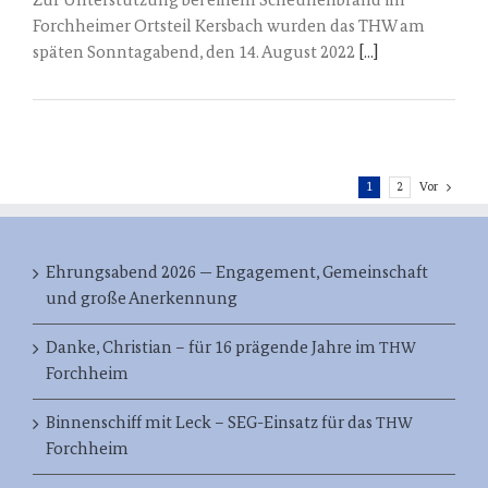
Zur Unterstützung bei einem Scheunenbrand im
Forchheimer Ortsteil Kersbach wurden das THW am
späten Sonntagabend, den 14. August 2022
[...]
1
2
Vor
Ehrungsabend 2026 — Engagement, Gemeinschaft
und große Anerkennung
Danke, Christian – für 16 prägende Jahre im
THW
Forchheim
Binnenschiff mit Leck – SEG-Einsatz für das
THW
Forchheim