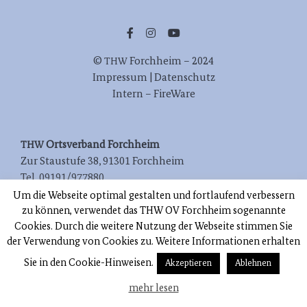
©
Forch­heim – 2024
THW
Impres­sum | Datenschutz
Intern – FireWare
Orts­ver­band Forchheim
THW
Zur Stau­stu­fe 38, 91301 Forchheim
Tel. 09191/977880
E‑Mail: info[at]thw-forchheim.de
Um die Webseite optimal gestalten und fortlaufend verbessern
zu können, verwendet das THW OV Forchheim sogenannte
Cookies. Durch die weitere Nutzung der Webseite stimmen Sie
der Verwendung von Cookies zu. Weitere Informationen erhalten
Sie in den Cookie-Hinweisen.
Akzeptieren
Ablehnen
mehr lesen