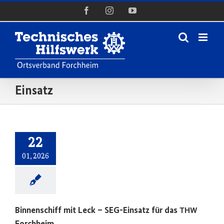
Zum
Facebook
Instagram
YouTube
Inhalt
springen
Einsatz
22
01, 2026
Binnenschiff mit Leck – SEG-Einsatz für das
THW