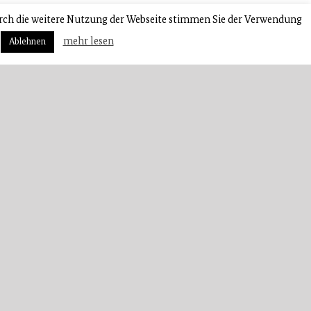
rch die weitere Nutzung der Webseite stimmen Sie der Verwendung
mehr lesen
Ablehnen
Orts­ver­band Forchheim
HW
 Stau­stu­fe 38, 91301 Forchheim
l. 09191/977880
Mail: info[at]thw-forchheim.de