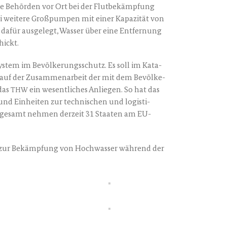
ie Behör­den vor Ort bei der Flut­be­kämp­fung
i wei­te­re Groß­pum­pen mit einer Kapa­zi­tät von
dafür aus­ge­legt, Was­ser über eine Ent­fer­nung
hickt.
­sys­tem im Bevöl­ke­rungs­schutz. Es soll im Kata­
t auf der Zusam­men­ar­beit der mit dem Bevöl­ke­
 das
ein wesent­li­ches Anlie­gen. So hat das
THW
 und Ein­hei­ten zur tech­ni­schen und logis­ti­
Ins­ge­samt neh­men der­zeit 31 Staa­ten am EU-
 zur Bekämp­fung von Hoch­was­ser wäh­rend der