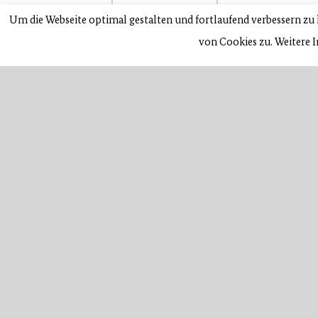
Um die Webseite optimal gestalten und fortlaufend verbessern z
19. Mai 2010
|
Einsatz
von Cookies zu. Weitere 
Ehrungsabend 2026 — Engagement,
Gemeinschaft und große Anerkennung
Danke, Christian – für 16 prägende Jahre im
Forchheim
THW
Binnenschiff mit Leck – SEG-Einsatz für das
Forchheim
THW