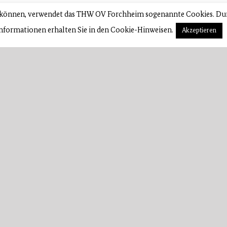
u können, verwendet das THW OV Forchheim sogenannte Cookies. Du
Informationen erhalten Sie in den Cookie-Hinweisen.
Akzeptieren
T
Zur
©
Forch­heim – 2024
THW
Te
Impres­sum | Datenschutz
E‑
Intern – FireWare