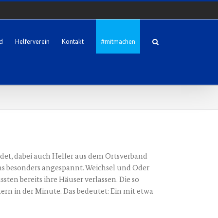
d
Helferverein
Kontakt
#mitmachen
det, dabei auch Hel­fer aus dem Orts­ver­band
lens beson­ders ange­spannt. Weich­sel und Oder
ten bereits ihre Häu­ser ver­las­sen. Die so
tern in der Minu­te. Das bedeu­tet: Ein mit etwa