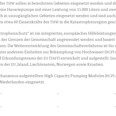
 des
sol­len in bewohn­ten Gebie­ten ein­ge­setzt wer­den und d
THW
r eine Hava­rie­pum­pe mit einer Leis­tung von 15.000 Litern und zwe
h in unzu­gäng­li­chen Gebie­ten ein­ge­setzt wer­den und sind auch 
 etwa 60 Ein­satz­kräf­te des
in die Kata­stro­phen­re­gi­on gesc
THW
o­phen­schutz“ ist ein inte­grier­tes, euro­päi­sches Hil­fe­leis­tungs
its der Gren­zen der Gemein­schaft ange­wen­det wer­den und basier
­nen. Die Wei­ter­ent­wick­lung des Gemein­schafts­ver­fah­rens ist für
unter ande­rem Ein­hei­ten zur Bekämp­fung von Hoch­was­ser (
)
HCP
nd Erkun­dungs­teams der
(
) ent­wi­ckelt und auf­ge­stellt. 
EU
TAST
ten der
, Island, Liech­ten­stein, Nor­we­gen sowie Kroatien.
EU
­nis­mus auf­ge­stell­ten High Capa­ci­ty Pum­ping Modu­les (
)
HCP
e­der­lan­den eingesetzt.