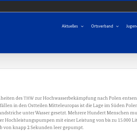
Aktuelles
Ortsverband
Jugen
n­hei­ten des
zur Hoch­was­ser­be­kämp­fung nach Polen ent­sen­
THW
l­len in den Ost­tei­len Mit­tel­eu­ro­pas ist die Lage im Süden Po
d­stri­che unter Was­ser gesetzt. Meh­re­re Hun­dert Men­schen muss­
er Hoch­leis­tungs­pum­pen mit einer Leis­tung von bis zu 15.000 Li
­halb von knapp 2 Sekun­den leer gepumpt.