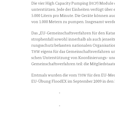
Die vier High Capa­ci­ty Pum­ping (
) Modu­le
HCP
unter­stüt­zen. Jede der Ein­hei­ten ver­fügt übe
5.000 Litern pro Minu­te. Die Gerä­te kön­nen auc
von 1.000 Metern zu pum­pen. Ins­ge­samt wer­den
Das „EU-Gemein­schafts­ver­fah­ren für den Kata­str
stro­phen­fall sowohl inner­halb als auch jen­se
rungs­schutz befass­ten natio­na­len Orga­ni­sa­tio
eigens für das Gemein­schafts­ver­fah­ren 
THW
schen Unter­stüt­zung von Koor­di­nie­rungs- u
Gemein­schafts­ver­fah­ren teil: die Mit­glied­staa­
Erst­mals wur­den die vom
für den EU-Mecha
THW
EU-Übung Floo­dEX im Sep­tem­ber 2009 in den Ni