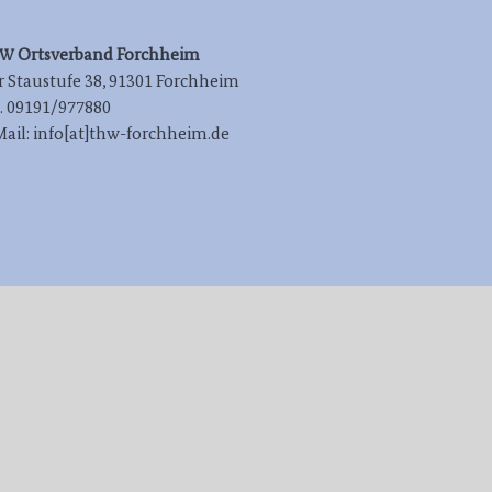
Orts­ver­band Forchheim
HW
 Stau­stu­fe 38, 91301 Forchheim
l. 09191/977880
Mail: info[at]thw-forchheim.de