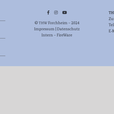
T
Zur
©
Forch­heim – 2024
THW
Te
Impres­sum | Datenschutz
E‑
Intern – FireWare