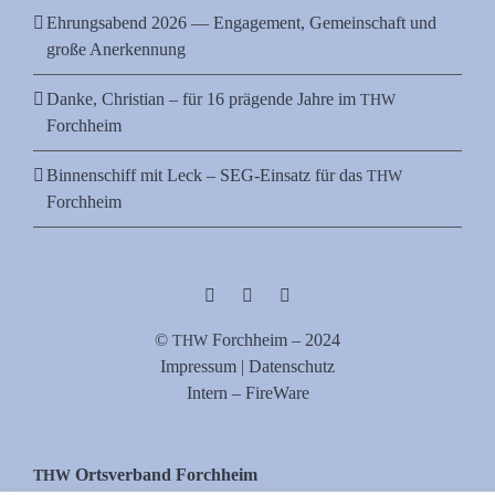
Ehrungsabend 2026 — Engagement, Gemeinschaft und
große Anerkennung
Danke, Christian – für 16 prägende Jahre im
THW
Forchheim
Binnenschiff mit Leck – SEG-Einsatz für das
THW
Forchheim
©
Forch­heim – 2024
THW
Impres­sum | Datenschutz
Intern – FireWare
Orts­ver­band Forchheim
THW