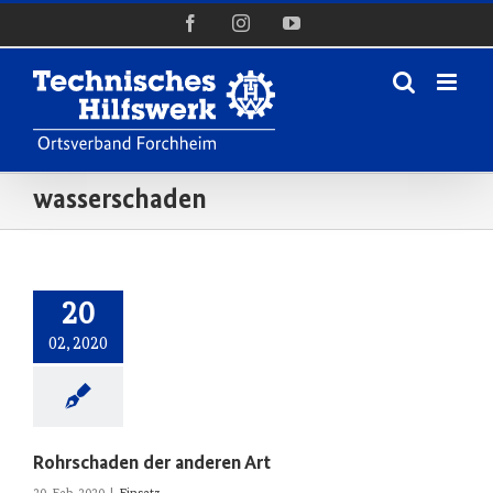
Zum
Facebook
Instagram
YouTube
Inhalt
springen
wasserschaden
20
02, 2020
Rohrschaden der anderen Art