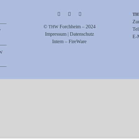
T
Zur
©
Forch­heim – 2024
THW
Te
W
Impres­sum | Datenschutz
E‑M
Intern – FireWare
W