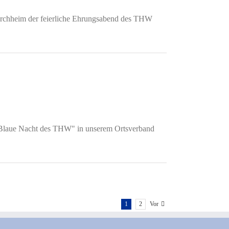
Forchheim der feierliche Ehrungsabend des THW
"Blaue Nacht des THW" in unserem Ortsverband
1
2
Vor