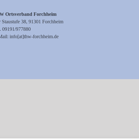
Orts­ver­band Forchheim
HW
 Stau­stu­fe 38, 91301 Forchheim
l. 09191/977880
ail: info[at]thw-forchheim.de