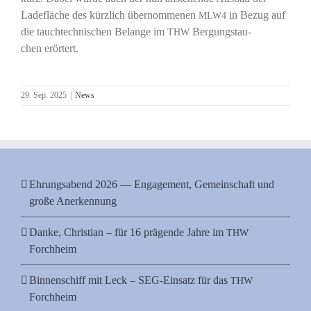
Lade­flä­che des kürz­lich über­nom­me­nen
in Bezug auf
MLW4
die tauch­tech­ni­schen Belan­ge im
Ber­gungs­tau­
THW
chen erörtert.
29. Sep. 2025
|
News
Ehrungsabend 2026 — Engagement, Gemeinschaft und
große Anerkennung
Danke, Christian – für 16 prägende Jahre im
THW
Forchheim
Binnenschiff mit Leck – SEG-Einsatz für das
THW
Forchheim