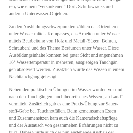
ren, wie einem “ver­sun­ke­nen” Dorf, Schiffs­wracks und
ande­ren Unterwasser-Objekten.
Zu den Aus­bil­dungs­schwer­punk­ten zähl­ten das Ori­en­tie­ren
unter Was­ser mit­tels Kom­pas­ses, das Arbei­ten unter Was­ser
mit­tels Bear­bei­tung von Holz und Metall (Sägen, Boh­ren,
Schrau­ben) und das The­ma Beräu­men unter Was­ser. Die­se
Aus­bil­dungs­in­hal­te konn­ten bei guter Sicht und ange­neh­men
16° Was­ser­tem­pe­ra­tur in meh­re­ren, aus­gie­bi­gen Tauch­gän­
gen absol­viert wer­den. Zusätz­lich wur­de das Wis­sen in einem
Nacht­tauch­gang gefestigt.
Neben den prak­ti­schen Übun­gen im Was­ser wur­den vor und
nach den Tauch­gän­gen tauch­theo­re­ti­sches Wis­sen „an Land“
ver­mit­telt. Zusätz­lich gab es eine Pra­xis-Übung zur Sau­er­
stoff-Gabe bei Tauch­not­fäl­len. Beim gemein­sa­men Essen
und Zusam­men­sit­zen kam auch die Kame­rad­schafts­pfle­ge
und der Aus­tausch von gesam­mel­ten Erfah­run­gen nicht zu
kurz. Dabei wur­de auch der nun anste­hen­de Aus­bau der