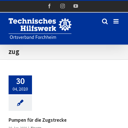
Zum
Facebook
Instagram
YouTube
Inhalt
springen
zug
30
04, 2020
Pumpen für die Zugstrecke