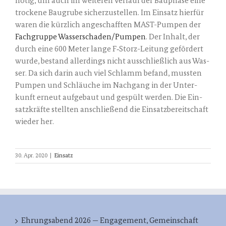
nötig, um auch im wei­te­ren Ver­lauf der Bau­pha­se eine
tro­cke­ne Bau­gru­be sicher­zu­stel­len. Im Ein­satz hier­für
waren die kürz­lich ange­schaff­ten MAST-Pum­pen der
Fach­grup­pe Wasserschaden/Pumpen
. Der Inhalt, der
durch eine 600 Meter lan­ge F‑S­torz-Lei­tung geför­dert
wur­de, bestand aller­dings nicht aus­schließ­lich aus Was­
ser. Da sich dar­in auch viel Schlamm befand, muss­ten
Pum­pen und Schläu­che im Nach­gang in der Unter­
kunft erneut auf­ge­baut und gespült wer­den. Die Ein­
satz­kräf­te stell­ten anschlie­ßend die Ein­satz­be­reit­schaft
wie­der her.
30. Apr. 2020
|
Einsatz
Ehrungsabend 2026 — Engagement, Gemeinschaft