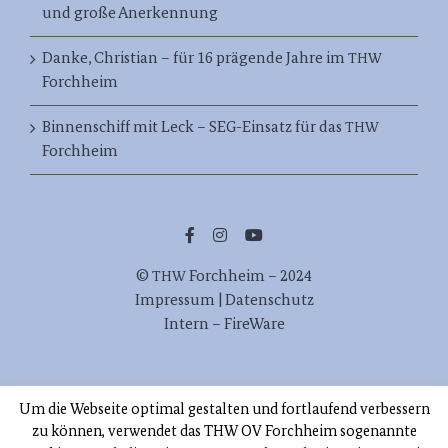
und große Anerkennung
Danke, Christian – für 16 prägende Jahre im
THW
Forchheim
Binnenschiff mit Leck – SEG-Einsatz für das
THW
Forchheim
©
Forch­heim – 2024
THW
Impres­sum | Datenschutz
Intern – FireWare
Orts­ver­band Forchheim
THW
Um die Webseite optimal gestalten und fortlaufend verbessern
Zur Stau­stu­fe 38, 91301 Forchheim
zu können, verwendet das THW OV Forchheim sogenannte
Tel. 09191/977880