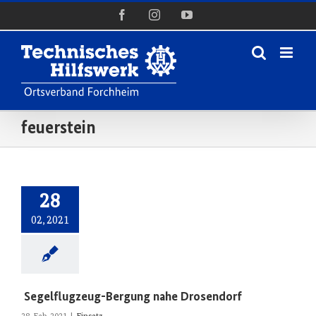
Zum
Facebook
Instagram
YouTube
Inhalt
springen
feuerstein
28
02, 2021
Segelflugzeug-Bergung nahe Drosendorf