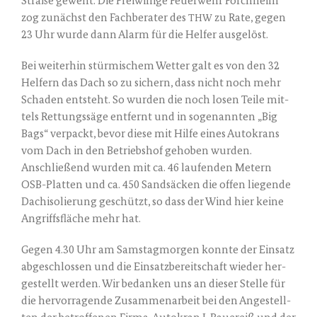
Stra­ße geweht. Die Frei­wil­li­ge Feu­er­wehr Forch­heim
zog zunächst den Fach­be­ra­ter des
zu Rate, gegen
THW
23 Uhr wur­de dann Alarm für die Hel­fer ausgelöst.
Bei wei­ter­hin stür­mi­schem Wet­ter galt es von den 32
Hel­fern das Dach so zu sichern, dass nicht noch mehr
Scha­den ent­steht. So wur­den die noch losen Tei­le mit­
tels Ret­tungs­sä­ge ent­fernt und in soge­nann­ten „Big
Bags“ ver­packt, bevor die­se mit Hil­fe eines Auto­krans
vom Dach in den Betriebs­hof geho­ben wur­den.
Anschlie­ßend wur­den mit ca. 46 lau­fen­den Metern
OSB-Plat­ten und ca. 450 Sand­sä­cken die offen lie­gen­de
Dach­iso­lie­rung geschützt, so dass der Wind hier kei­ne
Angriffs­flä­che mehr hat.
Gegen 4.30 Uhr am Sams­tag­mor­gen konn­te der Ein­satz
abge­schlos­sen und die Ein­satz­be­reit­schaft wie­der her­
ge­stellt wer­den. Wir bedan­ken uns an die­ser Stel­le für
die her­vor­ra­gen­de Zusam­men­ar­beit bei den Ange­stell­