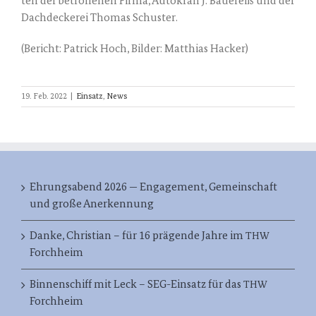
ten der betrof­fe­nen Fir­ma, Auto­kran J. Bau­e­reiß und der
Dach­de­cke­rei Tho­mas Schuster.
(Bericht: Patrick Hoch, Bil­der: Mat­thi­as Hacker)
19. Feb. 2022
|
Einsatz
,
News
Ehrungsabend 2026 — Engagement, Gemeinschaft
und große Anerkennung
Danke, Christian – für 16 prägende Jahre im
THW
Forchheim
Binnenschiff mit Leck – SEG-Einsatz für das
THW
Forchheim