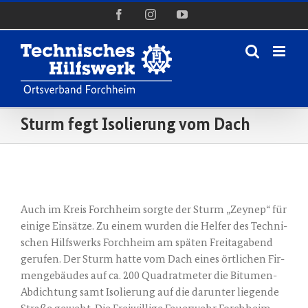
Zum
Facebook
Instagram
YouTube
Inhalt
springen
Sturm fegt Isolierung vom Dach
Zeige
grösseres
Auch im Kreis Forch­heim sorg­te der Sturm „Zeynep“ für
Bild
eini­ge Ein­sät­ze. Zu einem wur­den die Hel­fer des Tech­ni­
schen Hilfs­werks Forch­heim am spä­ten Frei­tag­abend
geru­fen. Der Sturm hat­te vom Dach eines ört­li­chen Fir­
men­ge­bäu­des auf ca. 200 Qua­drat­me­ter die Bitu­men-
Abdich­tung samt Iso­lie­rung auf die dar­un­ter lie­gen­de