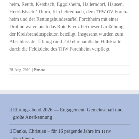
heim, Reuth, Kers­bach, Eggols­heim, Hal­lern­dorf, Hau­sen,
Herolds­bach / Thurn, Kirch­eh­ren­bach, dem
Forch­
THW
OV
heim und der Ret­tungs­hun­de­staf­fel Forch­heim mit einer
Droh­ne waren auch das Rote Kreuz bei die­ser Groß­übung
der Kreis­brand­in­spek­ti­on betei­ligt. Ins­ge­samt wur­den zum
Abschluss der Übung rund 250 ehren­amt­li­che Hilfs­kräf­te
durch die Feld­kü­che des
Forch­heim verpflegt.
THW
28. Aug. 2019
|
Einsatz
Ehrungsabend 2026 — Engagement, Gemeinschaft und
große Anerkennung
Danke, Christian – für 16 prägende Jahre im
THW
Forchheim