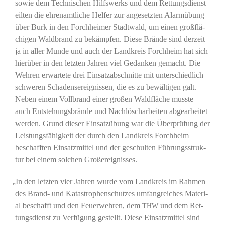
sowie dem Tech­ni­schen Hilfs­werks und dem Ret­tungs­dienst
eil­ten die ehren­amt­li­che Hel­fer zur ange­setz­ten Alarm­übung
über Burk in den Forch­hei­mer Stadt­wald, um einen groß­flä­
chi­gen Wald­brand zu bekämp­fen. Die­se Brän­de sind der­zeit
ja in aller Mun­de und auch der Land­kreis Forch­heim hat sich
hier­über in den letz­ten Jah­ren viel Gedan­ken gemacht. Die
Weh­ren erwar­te­te drei Ein­satz­ab­schnit­te mit unter­schied­lich
schwe­ren Scha­dens­er­eig­nis­sen, die es zu bewäl­ti­gen galt.
Neben einem Voll­brand einer gro­ßen Wald­flä­che muss­te
auch Ent­ste­hungs­brän­de und Nach­lösch­ar­bei­ten abge­ar­bei­tet
wer­den. Grund die­ser Ein­satz­übung war die Über­prü­fung der
Leis­tungs­fä­hig­keit der durch den Land­kreis Forch­heim
beschaff­ten Ein­satz­mit­tel und der geschul­ten Füh­rungs­struk­
tur bei einem sol­chen Großereignisses.
„
In den letz­ten vier Jah­ren wur­de vom Land­kreis im Rah­men
des Brand- und Kata­stro­phen­schut­zes umfang­rei­ches Mate­ri­
al beschafft und den Feu­er­weh­ren, dem
und dem Ret­
THW
tungs­dienst zu Ver­fü­gung gestellt. Die­se Ein­satz­mit­tel sind