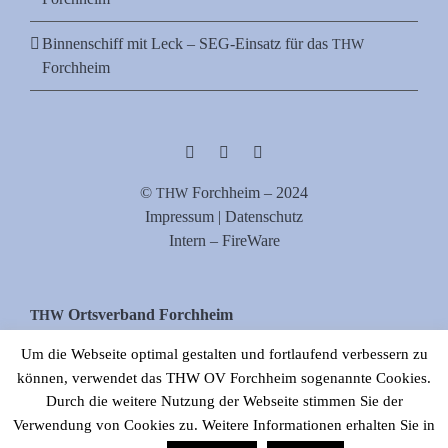
Binnenschiff mit Leck – SEG-Einsatz für das
THW
Forchheim
©
Forch­heim – 2024
THW
Impres­sum | Datenschutz
Intern – FireWare
Orts­ver­band Forchheim
THW
Zur Stau­stu­fe 38, 91301 Forchheim
Um die Webseite optimal gestalten und fortlaufend verbessern zu
Tel. 09191/977880
können, verwendet das THW OV Forchheim sogenannte Cookies.
E‑Mail: info[at]thw-forchheim.de
Durch die weitere Nutzung der Webseite stimmen Sie der
Verwendung von Cookies zu. Weitere Informationen erhalten Sie in