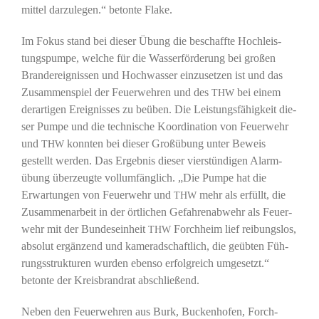
mit­tel dar­zu­le­gen.“ beton­te Flake.
Im Fokus stand bei die­ser Übung die beschaff­te Hoch­leis­
tungs­pum­pe, wel­che für die Was­ser­för­de­rung bei gro­ßen
Brand­er­eig­nis­sen und Hoch­was­ser ein­zu­set­zen ist und das
Zusam­men­spiel der Feu­er­weh­ren und des
bei einem
THW
der­ar­ti­gen Ereig­nis­ses zu beüben. Die Leis­tungs­fä­hig­keit die­
ser Pum­pe und die tech­ni­sche Koor­di­na­ti­on von Feu­er­wehr
und
konn­ten bei die­ser Groß­übung unter Beweis
THW
gestellt wer­den. Das Ergeb­nis die­ser vier­stün­di­gen Alarm­
übung über­zeug­te voll­um­fäng­lich. „Die Pum­pe hat die
Erwar­tun­gen von Feu­er­wehr und
mehr als erfüllt, die
THW
Zusam­men­ar­beit in der ört­li­chen Gefah­ren­ab­wehr als Feu­er­
wehr mit der Bun­des­ein­heit
Forch­heim lief rei­bungs­los,
THW
abso­lut ergän­zend und kame­rad­schaft­lich, die geüb­ten Füh­
rungs­struk­tu­ren wur­den eben­so erfolg­reich umge­setzt.“
beton­te der Kreis­brand­rat abschließend.
Neben den Feu­er­weh­ren aus Burk, Bucken­ho­fen, Forch­