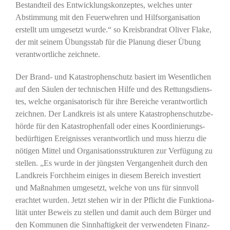
Bestand­teil des Ent­wick­lungs­kon­zep­tes, wel­ches unter
Abstim­mung mit den Feu­er­weh­ren und Hilfs­or­ga­ni­sa­ti­on
erstellt um umge­setzt wur­de.“ so Kreis­brand­rat Oli­ver Fla­ke,
der mit sei­nem Übungs­stab für die Pla­nung die­ser Übung
ver­ant­wort­li­che zeichnete.
Der Brand- und Kata­stro­phen­schutz basiert im Wesent­li­chen
auf den Säu­len der tech­ni­schen Hil­fe und des Ret­tungs­diens­
tes, wel­che orga­ni­sa­to­risch für ihre Berei­che ver­ant­wort­lich
zeich­nen. Der Land­kreis ist als unte­re Kata­stro­phen­schutz­be­
hör­de für den Kata­stro­phen­fall oder eines Koor­di­nie­rungs-
bedürf­ti­gen Ereig­nis­ses ver­ant­wort­lich und muss hier­zu die
nöti­gen Mit­tel und Orga­ni­sa­ti­ons­struk­tu­ren zur Ver­fü­gung zu
stel­len. „Es wur­de in der jüngs­ten Ver­gan­gen­heit durch den
Land­kreis Forch­heim eini­ges in die­sem Bereich inves­tiert
und Maß­nah­men umge­setzt, wel­che von uns für sinn­voll
erach­tet wur­den. Jetzt ste­hen wir in der Pflicht die Funk­tio­na­
li­tät unter Beweis zu stel­len und damit auch dem Bür­ger und
den Kom­mu­nen die Sinn­haf­tig­keit der ver­wen­de­ten Finanz­