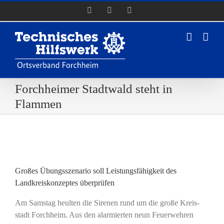
Zum
Facebook
Instagram
YouTube
Inhalt
springen
Forchheimer Stadtwald steht in
Flammen
Zeige
grösseres
Großes Übungsszenario soll Leistungsfähigkeit des
Bild
Landkreiskonzeptes überprüfen
Am Sams­tag heul­ten die Sire­nen rund um die gro­ße Kreis­
stadt Forch­heim. Aus den alar­mier­ten neun Feu­er­weh­ren