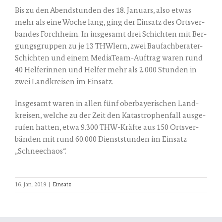
Bis zu den Abend­stun­den des 18. Janu­ars, also etwas
mehr als eine Woche lang, ging der Ein­satz des Orts­ver­
ban­des Forch­heim. In ins­ge­samt drei Schich­ten mit Ber­
gungs­grup­pen zu je 13 THWlern, zwei Bau­fach­be­ra­ter-
Schich­ten und einem Media­Team-Auf­trag waren rund
40 Hel­fe­rin­nen und Hel­fer mehr als 2.000 Stun­den in
zwei Land­krei­sen im Ein­satz.
Ins­ge­samt waren in allen fünf ober­baye­ri­schen Land­
krei­sen, wel­che zu der Zeit den Kata­stro­phen­fall aus­ge­
ru­fen hat­ten, etwa 9.300 THW-Kräf­te aus 150 Orts­ver­
bän­den mit rund 60.000 Dienst­stun­den im Ein­satz
„Schnee­cha­os“.
16. Jan. 2019
|
Einsatz