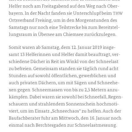
Hel­fer noch am Frei­tag­abend auf den Weg nach Ober­
bay­ern. In der Nacht fan­den sie Unter­schlupf beim
THW
Orts­ver­band Frei­sing, um in den Mor­gen­stun­den des
Sams­tags nur noch eine Teil­stre­cke bis zum Bereit­stel­
lungs­raum in Über­see am Chiem­see zurück­zu­le­gen.
Somit waren ab Sams­tag, dem 12. Janu­ar 2019 ins­ge­
samt 13 Hel­fe­rin­nen und Hel­fer damit beauf­tragt, ver­
schie­de­ne Dächer in Reit im Winkl von der Schnee­last
zu befrei­en. Gemein­sam stan­den sie täg­lich rund acht
Stun­den auf sowohl öffent­li­chen, gewerb­li­chen und
auch pri­va­ten Dächern, um mit Sägen und Schnee­he­
xen gegen
Schnee­mas­sen von bis zu 2,5 Metern anzu­
kämp­fen. Dabei waren sie sowohl bei Schnee­fall, Regen­
schau­ern und strah­len­dem Son­nen­schein hoch­mo­ti­
viert, um im Ein­satz „Schnee­cha­os“ zu hel­fen. Auch der
Bau­fach­be­ra­ter fuhr am Mitt­woch, den 16. Janu­ar noch
ein­mal nach Berch­tes­ga­den zur Schneelastmessung.