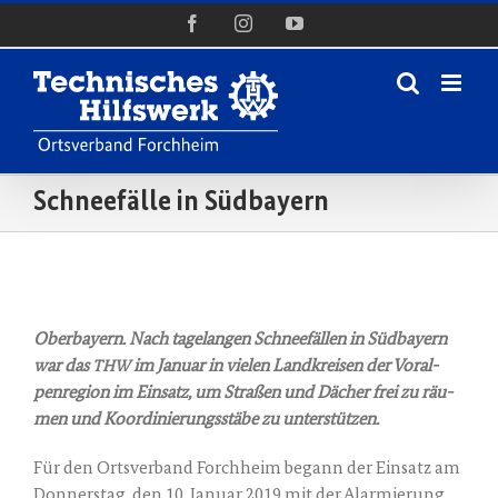
Zum
Facebook
Instagram
YouTube
Inhalt
springen
Schneefälle in Südbayern
Zeige
grösseres
Ober­bay­ern. Nach tage­lan­gen Schnee­fäl­len in Süd­bay­ern
Bild
war das
im Janu­ar in vie­len Land­krei­sen der Vor­al­
THW
pen­re­gi­on im Ein­satz, um Stra­ßen und Dächer frei zu räu­
men und Koor­di­nie­rungs­stä­be zu unterstützen.
Für den Orts­ver­band Forch­heim begann der Ein­satz am
Don­ners­tag, den 10. Janu­ar 2019 mit der Alar­mie­rung