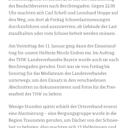
des Bau­fach­be­ra­ters nach Berch­tes­ga­den. Gegen 22.00
Uhr mach­ten sich Carl Schell und Leon­hard Hop­pe auf
den Weg, um dort ab Frei­tag Schnee­last­mes­sun­gen
durch­zu­füh­ren und aus­zu­wer­ten, ob Gebäu­de der Last
stand­hal­ten oder vom Schnee befreit wer­den müssen.
Am Vor­mit­tag des 11. Janu­ar ging dann der Ein­satz­auf­
trag für unse­re Hel­fe­rin Nico­le End­res ein. Im Auf­trag
des THW-Lan­des­ver­ban­des Bay­ern wur­de auch sie nach
Berch­tes­ga­den geru­fen. Dort war sie von Frei­tag bis
Sonn­tag für das Media­team des Lan­des­ver­ban­des
unter­wegs, um den Ein­satz in den ver­schie­de­nen
Abschnit­ten zu doku­men­tie­ren und Fotos für die Pres­
se­ar­beit des
zu lie­fern.
THW
Weni­ge Stun­den spä­ter erhielt der Orts­ver­band erneut
eine Alar­mie­rung – eine Ber­gungs­grup­pe wur­de in die
Regi­on Traun­stein geru­fen, um Dächer von der Schnee­
last zu befrei­en. Also mach­ten sich 13 Hel­fe­rin­nen und