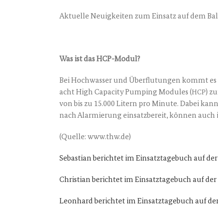
Aktu­el­le Neu­ig­kei­ten zum Ein­satz auf dem Bal
Was ist das HCP-Modul?
Bei Hoch­was­ser und Über­flu­tun­gen kommt es au
acht High Capa­ci­ty Pum­ping Modu­les (
) z
HCP
von bis zu 15.000 Litern pro Minu­te. Dabei ka
nach Alar­mie­rung ein­satz­be­reit, kön­nen auch 
(Quel­le: www.thw.de)
Sebas­ti­an berich­tet im Ein­satz­ta­ge­buch auf
Chris­ti­an berich­tet im Ein­satz­ta­ge­buch auf
Leon­hard berich­tet im Ein­satz­ta­ge­buch auf