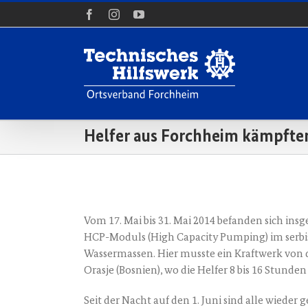
Zum
Facebook
Instagram
YouTube
Inhalt
springen
Helfer aus Forchheim kämpften
Zeige
grösseres
Vom 17. Mai bis 31. Mai 2014 befan­den sich ins­g
Bild
HCP-Moduls (High Capa­ci­ty Pum­ping) im ser­b
Was­ser­mas­sen. Hier muss­te ein Kraft­werk von de
Oras­je (Bos­ni­en), wo die Hel­fer 8 bis 16 Stun­d
Seit der Nacht auf den 1. Juni sind alle wie­d