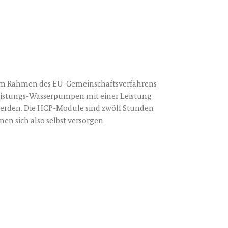
 im Rah­men des EU-Gemein­schafts­ver­fah­rens
is­tungs-Was­ser­pum­pen mit einer Leis­tung
wer­den. Die HCP-Modu­le sind zwölf Stun­den
­nen sich also selbst versorgen.