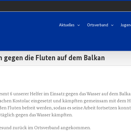
Aktuelles
Ortsverband
Jugen
 gegen die Fluten auf dem Balkan
es­mt 6 unse­rer Hel­fer im Ein­satz gegen das Was­ser auf dem Bal­ka
i­schen Kos­to­lac ein­ge­setzt und kämpf­ten gemein­sam mit dem
n Flu­ten befreit wer­den, sodass es sei­ne Arbeit fort­set­zen konn­te
en täg­lich gegen das Was­ser kämpften.
er gesund zurück im Orts­ver­band angekommen.