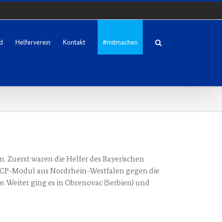
d
Helferverein
Kontakt
#mitmachen
n. Zuerst waren die Hel­fer des Baye­ri­schen
 HCP-Modul aus Nord­rhein-West­fa­len gegen die
. Wei­ter ging es in Obre­no­vac (Ser­bi­en) und