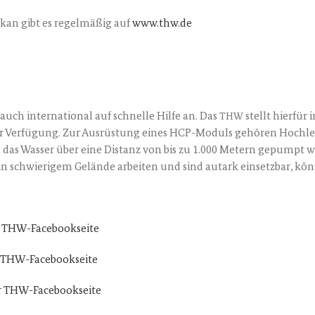
­kan gibt es regel­mä­ßig auf
www.thw.de
ch inter­na­tio­nal auf schnel­le Hil­fe an. Das
stellt hier­für
THW
ur Ver­fü­gung. Zur Aus­rüs­tung eines HCP-Moduls gehö­ren Hoch­le
nn das Was­ser über eine Distanz von bis zu 1.000 Metern gepumpt 
in schwie­ri­gem Gelän­de arbei­ten und sind aut­ark ein­setz­bar, kön
 der THW-Facebookseite
 der THW-Facebookseite
 der THW-Facebookseite