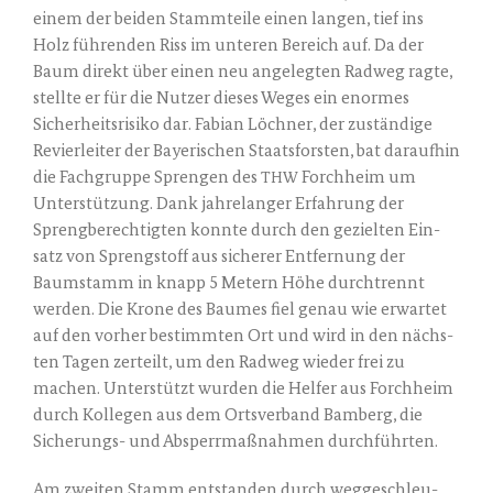
einem der bei­den Stamm­tei­le einen lan­gen, tief ins
Holz füh­ren­den Riss im unte­ren Bereich auf. Da der
Baum direkt über einen neu ange­leg­ten Rad­weg rag­te,
stell­te er für die Nut­zer die­ses Weges ein enor­mes
Sicher­heits­ri­si­ko dar. Fabi­an Löch­ner, der zustän­di­ge
Revier­lei­ter der Baye­ri­schen Staats­fors­ten, bat dar­auf­hin
die Fach­grup­pe Spren­gen des
Forch­heim um
THW
Unter­stüt­zung. Dank jah­re­lan­ger Erfah­rung der
Spreng­be­rech­tig­ten konn­te durch den geziel­ten Ein­
satz von Spreng­stoff aus siche­rer Ent­fer­nung der
Baum­stamm in knapp 5 Metern Höhe durch­trennt
wer­den. Die Kro­ne des Bau­mes fiel genau wie erwar­tet
auf den vor­her bestimm­ten Ort und wird in den nächs­
ten Tagen zer­teilt, um den Rad­weg wie­der frei zu
machen. Unter­stützt wur­den die Hel­fer aus Forch­heim
durch Kol­le­gen aus dem Orts­ver­band Bam­berg, die
Siche­rungs- und Absperr­maß­nah­men durchführten.
Am zwei­ten Stamm ent­stan­den durch weg­ge­schleu­