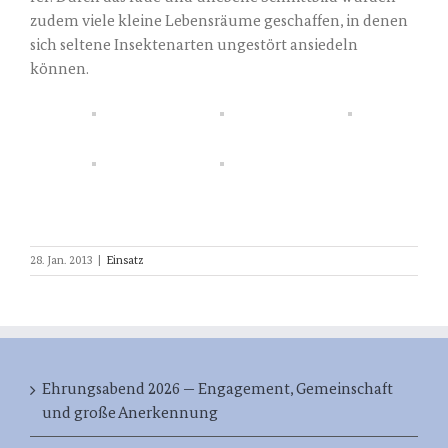
zudem vie­le klei­ne Lebens­räu­me geschaf­fen, in denen
sich sel­te­ne Insek­ten­ar­ten unge­stört ansie­deln
können.
28. Jan. 2013
|
Einsatz
Ehrungsabend 2026 — Engagement, Gemeinschaft
und große Anerkennung