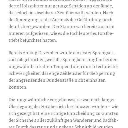
der­te Holz­split­ter nur gerin­ge Schä­den an der Rin­de,
die jedoch in abseh­ba­rer Zeit über­wallt wer­den. Nach
der Spren­gung ist das Aus­maß der Gefähr­dung noch
deut­li­cher gewor­den: Der Stamm war bereits auch im
Inne­ren auf­ge­ris­sen, wie es die Fach­leu­te des Forst­be­
triebs befürch­tet hatten.
Bereits Anfang Dezem­ber wur­de ein ers­ter Spreng­ver­
such abge­bro­chen, weil die Spreng­be­rech­tig­ten bei den
unge­wöhn­lich kal­ten Tem­pe­ra­tu­ren durch tech­ni­sche
Schwie­rig­kei­ten das enge Zeit­fens­ter für die Sper­rung
der angren­zen­den Bun­des­stra­ße nicht ein­hal­ten
konnten.
Die unge­wöhn­li­che Vor­ge­hens­wei­se war nach lan­ger
Über­le­gung des Forst­be­triebs beschlos­sen wor­den – wie
sich gezeigt hat, eine rich­ti­ge Ent­schei­dung zu Guns­ten
der Sicher­heit aller zukünf­ti­gen Wan­de­rer und Rad­fah­
rer. Durch das raue und unebe­ne Schnitt­bild wur­den