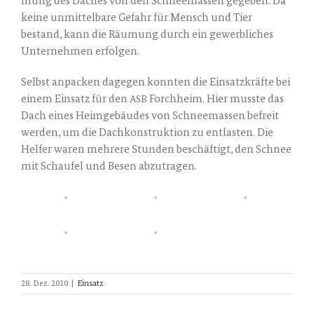
mung des Daches von den Schnee­mas­sen gege­ben. Da
kei­ne unmit­tel­ba­re Gefahr für Mensch und Tier
bestand, kann die Räu­mung durch ein gewerb­li­ches
Unter­neh­men erfolgen.
Selbst anpa­cken dage­gen konn­ten die Ein­satz­kräf­te bei
einem Ein­satz für den
Forch­heim. Hier muss­te das
ASB
Dach eines Heim­ge­bäu­des von Schnee­mas­sen befreit
wer­den, um die Dach­kon­struk­ti­on zu ent­las­ten. Die
Hel­fer waren meh­re­re Stun­den beschäf­tigt, den Schnee
mit Schau­fel und Besen abzutragen.
28. Dez. 2010
|
Einsatz