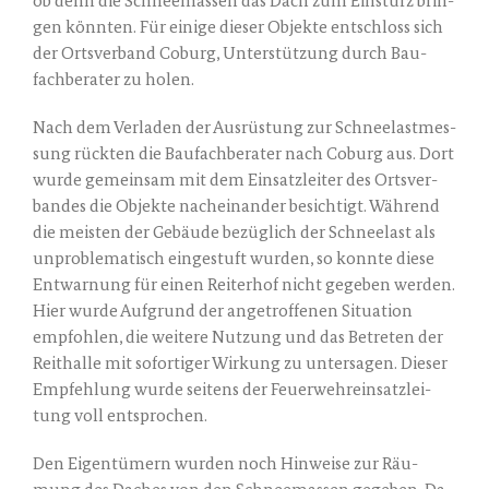
ob denn die Schnee­mas­sen das Dach zum Ein­sturz brin­
gen könn­ten. Für eini­ge die­ser Objek­te ent­schloss sich
der Orts­ver­band Coburg, Unter­stüt­zung durch Bau­
fach­be­ra­ter zu holen.
Nach dem Ver­la­den der Aus­rüs­tung zur Schnee­last­mes­
sung rück­ten die Bau­fach­be­ra­ter nach Coburg aus. Dort
wur­de gemein­sam mit dem Ein­satz­lei­ter des Orts­ver­
ban­des die Objek­te nach­ein­an­der besich­tigt. Wäh­rend
die meis­ten der Gebäu­de bezüg­lich der Schnee­last als
unpro­ble­ma­tisch ein­ge­stuft wur­den, so konn­te die­se
Ent­war­nung für einen Rei­ter­hof nicht gege­ben wer­den.
Hier wur­de Auf­grund der ange­trof­fe­nen Situa­ti­on
emp­foh­len, die wei­te­re Nut­zung und das Betre­ten der
Reit­hal­le mit sofor­ti­ger Wir­kung zu unter­sa­gen. Die­ser
Emp­feh­lung wur­de sei­tens der Feu­er­wehr­ein­satz­lei­
tung voll entsprochen.
Den Eigen­tü­mern wur­den noch Hin­wei­se zur Räu­