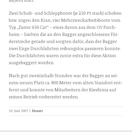
Bay­ern statt.
Zwei Schub- und Schlepp­boo­te (je 250
stark) scho­ben
PS
bzw. zogen den Kran, vier Mehr­zweck­ar­beits­boo­te vom
Typ „Fas­ter 650 Cat“ – eines davon aus dem
Forch­
OV
heim – hiel­ten die an den Bag­ger ange­schlos­se­ne För­
der­stre­cke gera­de und sorg­ten dafür, dass der Bag­ger
zwei Enge Durch­fahr­ten rei­bungs­los pas­sie­ren konn­te.
Die Durch­fahr­ten waren zuvor extra für die­se Akti­on
aus­ge­bag­gert worden.
Nach gut zwei­ein­halb Stun­den war der Bag­ger an sei­
nem neu­en Platz ca. 800 Meter vom alten Stand­ort ent­
fernt und konn­te von Mit­ar­bei­tern der Kies­fir­ma auf
sei­nen Betrieb vor­be­rei­tet werden.
10. Juni 2007
|
Einsatz