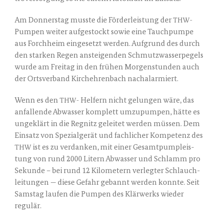
Am Don­ners­tag muss­te die För­der­leis­tung der
THW-
Pum­pen wei­ter auf­ge­stockt sowie eine Tauch­pum­pe
aus Forch­heim ein­ge­setzt wer­den. Auf­grund des durch
den star­ken Regen anstei­gen­den Schmutz­was­ser­pe­gels
wur­de am Frei­tag in den frü­hen Mor­gen­stun­den auch
der Orts­ver­band Kirch­eh­ren­bach nachalarmiert.
Wenn es den
Hel­fern nicht gelun­gen wäre, das
THW-
anfal­len­de Abwas­ser kom­plett umzu­pum­pen, hät­te es
unge­klärt in die Reg­nitz gelei­tet wer­den müs­sen. Dem
Ein­satz von Spe­zi­al­ge­rät und fach­li­cher Kom­pe­tenz des
ist es zu ver­dan­ken, mit einer Gesamt­pump­leis­
THW
tung von rund 2000 Litern Abwas­ser und Schlamm pro
Sekun­de – bei rund 12 Kilo­me­tern ver­leg­ter Schlauch­
lei­tun­gen — die­se Gefahr gebannt wer­den konn­te. Seit
Sams­tag lau­fen die Pum­pen des Klär­werks wie­der
regulär.