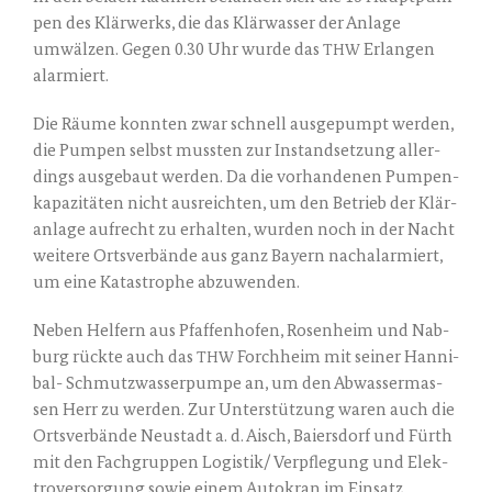
pen des Klär­werks, die das Klär­was­ser der Anla­ge
umwäl­zen. Gegen 0.30 Uhr wur­de das
Erlan­gen
THW
alarmiert.
Die Räu­me konn­ten zwar schnell aus­ge­pumpt wer­den,
die Pum­pen selbst muss­ten zur Instand­set­zung aller­
dings aus­ge­baut wer­den. Da die vor­han­de­nen Pum­pen­
ka­pa­zi­tä­ten nicht aus­reich­ten, um den Betrieb der Klär­
an­la­ge auf­recht zu erhal­ten, wur­den noch in der Nacht
wei­te­re Orts­ver­bän­de aus ganz Bay­ern nach­alar­miert,
um eine Kata­stro­phe abzuwenden.
Neben Hel­fern aus Pfaf­fen­ho­fen, Rosen­heim und Nab­
burg rück­te auch das
Forch­heim mit sei­ner Han­ni­
THW
bal- Schmutz­was­ser­pum­pe an, um den Abwas­ser­mas­
sen Herr zu wer­den. Zur Unter­stüt­zung waren auch die
Orts­ver­bän­de Neu­stadt a. d. Aisch, Bai­er­s­dorf und Fürth
mit den Fach­grup­pen Logistik/ Ver­pfle­gung und Elek­
tro­ver­sor­gung sowie einem Auto­kran im Einsatz.