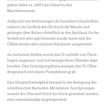
ge­bers lie­fen ca. 1000 Liter Die­sel in den
Maschinenraum.
Auf­grund von Ver­let­zun­gen der bau­li­chen Vor­schrif­ten
sicker­te ein Groß­teil des Öls durch die Wän­de und
gelang­te über Roh­re schließ­lich in den Bach­lauf. Da der
Vor­fall erst sehr spät bemerkt wur­de, hat­te sich der
Ölfilm bereits über meh­re­re Kilo­me­ter ausgeweitet.
An meh­re­ren Stel­len wur­de das Öl mit­hil­fe von Ölsch­
lin­gen ange­staut und mit bio­lo­gi­schem Ölbin­der abge­
bun­den. Eine Ent­sor­gungs­fir­ma pump­te das Öl-Ölbin­
der­ge­misch mit einem Pumpfahr­zeug ab.
Eine Haupt­schwie­rig­keit bestand in der Rei­ni­gung des
ver­schmut­zen Bach­ufers. Mit klei­nen Tauch­pum­pen
muss­te der Ufer­rand Stück für Stück gesäu­bert wer­den,
eine zeit­auf­wän­di­ge Angelegenheit.