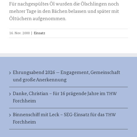
Für nach­ge­spül­tes Öl wur­den die Ölsch­lin­gen noch
meh­rer Tage in den Bächen belas­sen und spä­ter mit
Öltü­chern aufgenommen.
16. Nov. 2000
|
Einsatz
Ehrungsabend 2026 — Engagement, Gemeinschaft
und große Anerkennung
Danke, Christian – für 16 prägende Jahre im
THW
Forchheim
Binnenschiff mit Leck – SEG-Einsatz für das
THW
Forchheim