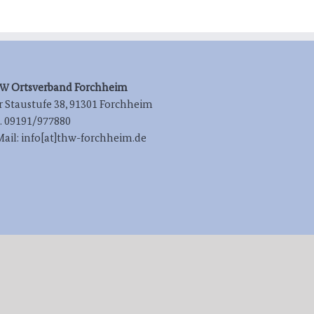
Orts­ver­band Forchheim
HW
 Stau­stu­fe 38, 91301 Forchheim
l. 09191/977880
Mail: info[at]thw-forchheim.de