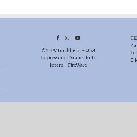
T
Zur
©
Forch­heim – 2024
THW
Te
Impres­sum | Datenschutz
E‑
Intern – FireWare