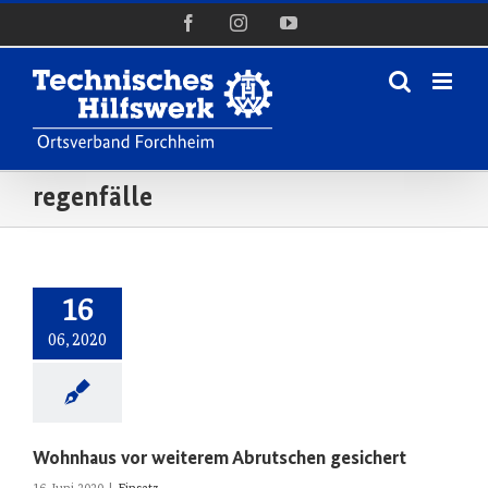
Zum
Facebook
Instagram
YouTube
Inhalt
springen
regenfälle
16
06, 2020
Wohnhaus vor weiterem Abrutschen gesichert