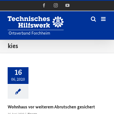
Zum
Facebook
Instagram
YouTube
Inhalt
springen
kies
16
06, 2020
Wohnhaus vor weiterem Abrutschen gesichert