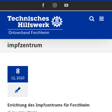
Zum
Facebook
Instagram
YouTube
Inhalt
springen
impfzentrum
8
12, 2020
Errichtung des Impfzentrums für Forchheim