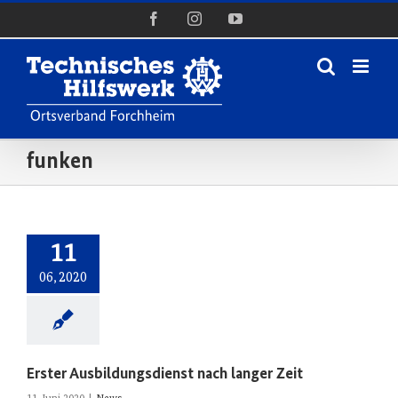
Zum
Facebook
Instagram
YouTube
Inhalt
springen
funken
11
06, 2020
Erster Ausbildungsdienst nach langer Zeit