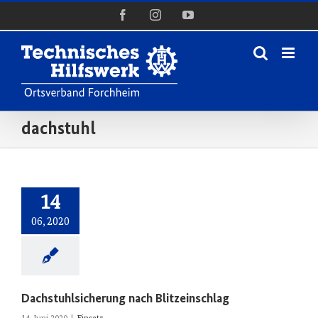
Zum
Facebook
Instagram
YouTube
Inhalt
springen
dachstuhl
14
06, 2020
Dachstuhlsicherung nach Blitzeinschlag