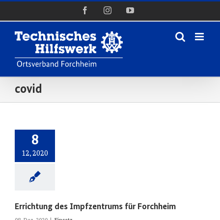
Zum
Facebook
Instagram
YouTube
Inhalt
springen
covid
8
12, 2020
Errichtung des Impfzentrums für Forchheim