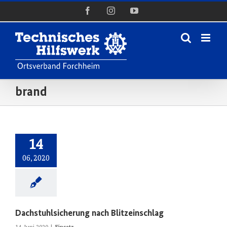
Zum
Facebook
Instagram
YouTube
Inhalt
springen
brand
14
06, 2020
Dachstuhlsicherung nach Blitzeinschlag