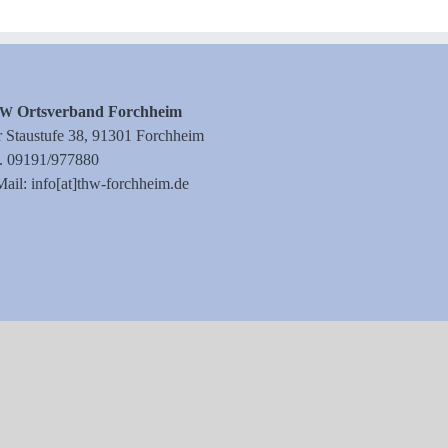
Orts­ver­band Forchheim
HW
 Stau­stu­fe 38, 91301 Forchheim
l. 09191/977880
ail: info[at]thw-forchheim.de