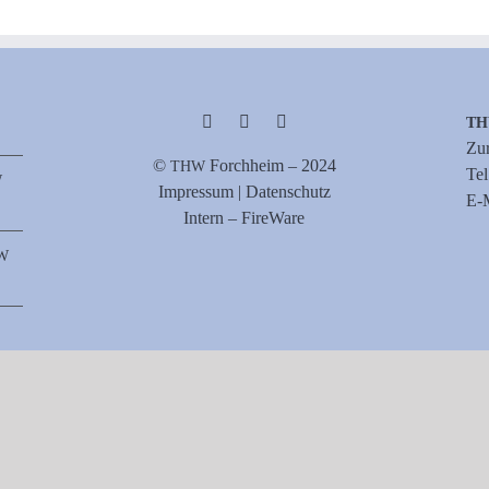
T
Zur
©
Forch­heim – 2024
THW
Te
W
Impres­sum | Datenschutz
E‑M
Intern – FireWare
W