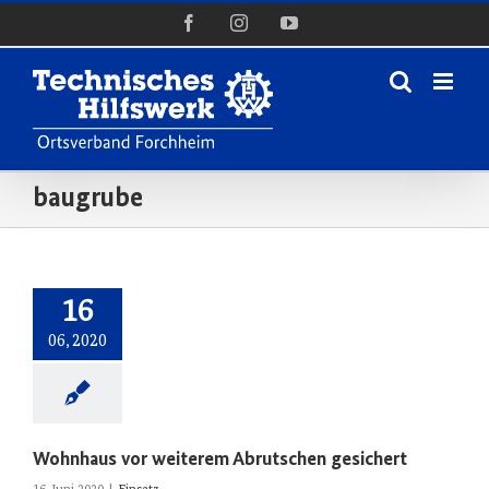
Zum
Facebook
Instagram
YouTube
Inhalt
springen
baugrube
16
06, 2020
Wohnhaus vor weiterem Abrutschen gesichert