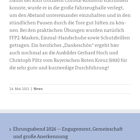
Damit der Kurs trotz­dem Coro­na-Kon­form statt­fin­den
konn­te, wur­de er in die gro­ße Fahr­zeug­hal­le ver­legt,
um den Abstand unter­ein­an­der ein­zu­hal­ten und in den
stünd­li­chen Pau­sen durch die Tore gut lüf­ten zu kön­
nen. Bei den prak­ti­schen Übun­gen wur­den natür­lich
FFP2-Mas­ken, Ein­mal-Hand­schu­he sowie Schutz­bril­len
getra­gen. Ein herz­li­ches „Dan­ke­schön“ ergeht hier
auch noch­mal an die Aus­bil­der Ger­hard Hoch und
Chris­toph Piltz vom Baye­ri­schen Roten Kreuz (
) für
BRK
die sehr gute und kurz­wei­li­ge Durchführung!
24. Mai 2021
|
News
Ehrungsabend 2026 — Engagement, Gemeinschaft
und große Anerkennung