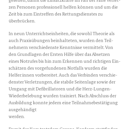
ge­se­hen, damit die Ein­satz­kräf­te im Fall der Fäl­le ver­let­
zen Per­so­nen pro­fes­sio­nell hel­fen kön­nen und um die
Zeit bis zum Ein­tref­fen des Ret­tungs­diens­tes zu
überbrücken.
In neun Unter­richts­ein­hei­ten, die sowohl Theo­rie als
auch Pra­xis­übun­gen beinhal­te­ten, wur­den den Teil­
neh­mern ver­schie­dens­te Kennt­nis­se ver­mit­telt. Von
den Grund­la­gen der Ers­ten Hil­fe über das Abset­zen
eines Not­ru­fes bis hin zum Erken­nen und rich­ti­gen Ein­
schät­zen des vor­ge­fun­de­nen Not­falls wur­den die
Helfer:innen vor­be­rei­tet. Auch das Ver­bin­den ver­schie­
dens­ter Ver­let­zun­gen, die sta­bi­le Sei­ten­la­ge sowie der
Umgang mit Defi­bril­la­to­ren und die Herz-Lun­gen-
Wie­der­be­le­bung wur­den trai­niert. Nach Abschluss der
Aus­bil­dung konn­te jedem eine Teil­nah­me­be­stä­ti­gung
ausgehändigt
werden.