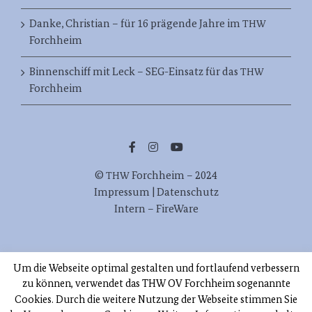
Danke, Christian – für 16 prägende Jahre im
THW
Forchheim
Binnenschiff mit Leck – SEG-Einsatz für das
THW
Forchheim
©
Forch­heim – 2024
THW
Impres­sum | Datenschutz
Intern – FireWare
Orts­ver­band Forchheim
THW
Um die Webseite optimal gestalten und fortlaufend verbessern
Zur Stau­stu­fe 38, 91301 Forchheim
zu können, verwendet das THW OV Forchheim sogenannte
Tel. 09191/977880
Cookies. Durch die weitere Nutzung der Webseite stimmen Sie
E‑Mail: info[at]thw-forchheim.de