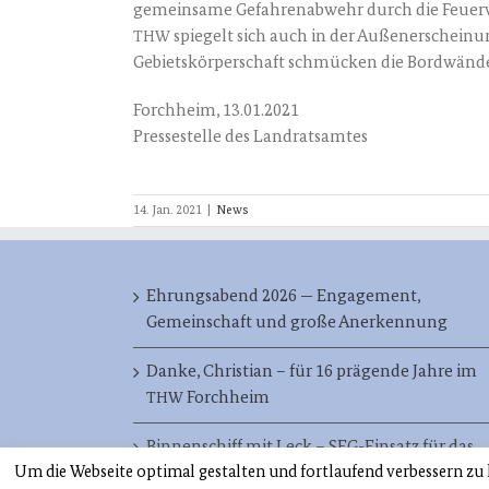
gemein­sa­me Gefah­ren­ab­wehr durch die Feu­er­w
spie­gelt sich auch in der Außen­er­schei­n
THW
Gebiets­kör­per­schaft schmü­cken die Bord­wän­d
Forch­heim, 13.01.2021
Pres­se­stel­le des Landratsamtes
14. Jan. 2021
|
News
Ehrungsabend 2026 — Engagement,
Gemeinschaft und große Anerkennung
Danke, Christian – für 16 prägende Jahre im
Forchheim
THW
Binnenschiff mit Leck – SEG-Einsatz für das
Um die Webseite optimal gestalten und fortlaufend verbessern z
Forchheim
THW