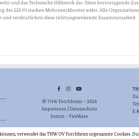
ehr und das Tech­ni­sche Hilfs­werk dar. Die­se her­vor­ra­gen­de Zu
ung des 220
star­ken Mehr­zweck­boo­tes wider. Alle Orga­ni­sa­tio­
PS
e und ver­deut­li­chen die­se rich­tungs­wei­sen­de Zusammenarbeit.
T
Zur
©
Forch­heim – 2024
THW
Te
Impres­sum | Datenschutz
E‑
Intern – FireWare
u können, verwendet das THW OV Forchheim sogenannte Cookies. Du