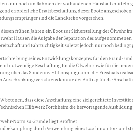
on­dern nur noch im Rah­men der vor­han­de­nen Haus­halts­mit­teln 
gend erfor­der­li­che Ersatz­be­schaf­fung die­ser Boo­te ange­scho­ben w
­dungs­emp­fän­ger sind die Land­krei­se vorgesehen.
ie­sen frü­hen Jah­ren ein Boot zur Sicher­stel­lung der Ölwehr im L
ehr Hau­sen die Auf­ga­be der Sepa­ra­ti­on des auf­ge­nom­me­nen Sch
­be­reit­schaft und Fahr­tüch­tig­keit zuletzt jedoch nur noch bedingt
rt­schrei­bung sei­nes Ent­wick­lungs­kon­zep­tes für den Brand- und
nd not­wen­di­ge Beschaf­fung für die Ölwehr sowie für die neu­en H
 über das Son­der­in­ves­ti­ti­ons­pro­gramm des Frei­staats rea­li­s
 Aus­schrei­bungs­ver­fah­rens konn­te der Auf­trag für die Anschaf­
beto­nen, dass die­se Anschaf­fung eine ziel­ge­rich­te­te Inves­ti­
HW
ech­ni­schen Hilfs­werk Forch­heim die her­vor­ra­gen­de Aus­bil­dung, 
r­wehr-Norm zu Grun­de liegt, eröffnet
r Brand­be­kämp­fung durch Ver­wen­dung eines Lösch­mo­ni­tors und s