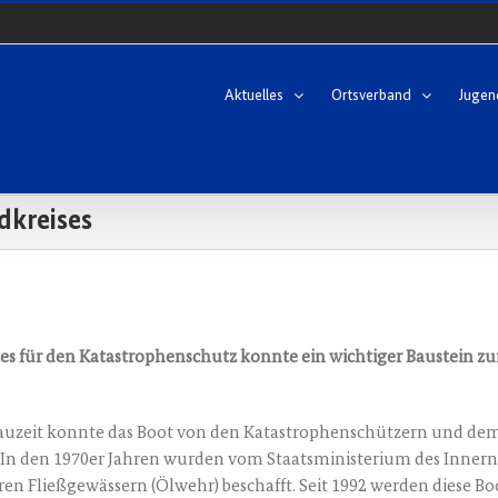
Aktuelles
Ortsverband
Jugen
dkreises
es für den Kata­stro­phen­schutz konn­te ein wich­ti­ger Bau­stein z
Bau­zeit konn­te das Boot von den Kata­stro­phen­schüt­zern und de
den 1970er Jah­ren wur­den vom Staats­mi­nis­te­ri­um des Innern st
en Fließ­ge­wäs­sern (Ölwehr) beschafft. Seit 1992 wer­den die­se Bo