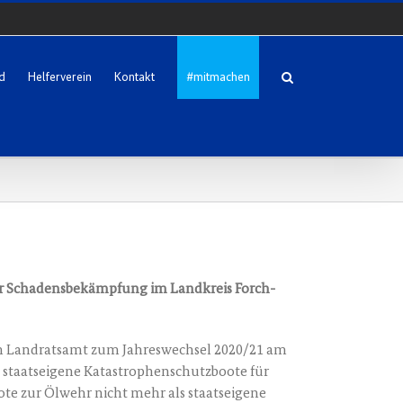
d
Helferverein
Kontakt
#mitmachen
ur Scha­dens­be­kämp­fung im Land­kreis Forch­
m Land­rats­amt zum Jah­res­wech­sel 2020/21 am
aats­ei­ge­ne Kata­stro­phen­schutz­boo­te für
o­te zur Ölwehr nicht mehr als staats­ei­ge­ne