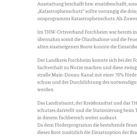
Aus­stat­tung beschafft bzw. ersatz­be­schafft, s
„Kata­stro­phen­schutz” soll­te vor­ran­gig die drin­
ons­pro­gramms Kata­stro­phen­schutz. Als Zuwen
Im THW-Orts­ver­band Forch­heim war bereits in d
über­nahm somit die Ölauf­nah­me und die Feu­er­w
alten staats­ei­ge­nen Boo­te konn­te die Ein­satz
Der Land­kreis Forch­heim konn­te sich bei der Fo
Sach­ver­halt zu Nut­ze machen und die­se zwin­ge
stra­ße Main-Donau-Kanal mit einer 70% För­de­rung
schuss und der Durch­füh­rung des not­wen­di­gen
werden.
Das Land­rats­amt, der Kreis­brand­rat und das
T
schut­zes dar­stellt und die Sta­tio­nie­rung beim T
in die­sem Fach­be­reich wei­ter ausbaut.
Da dem För­der­pro­gramm die bestehen­de Feu­e
die­ses Boot zusätz­lich die Ein­satz­op­ti­on de