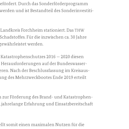
geför­dert. Durch das Son­der­för­der­pro­gramm
er­den und ist Bestand­teil des Son­der­in­ves­ti­ti­
and­kreis Forch­heim sta­tio­niert. Das
THW
ad­stof­fes. Für die inzwi­schen ca. 30 Jah­re
 gewähr­leis­tet werden.
 Kata­stro­phen­schut­zes 2016 — 2020 die­sen
er­aus­for­de­run­gen auf der Bun­des­was­ser­
ie­ren. Nach der Beschluss­fas­sung im Kreis­aus­
fung des Mehr­zweck­boo­tes Ende 2019 erteilt
ti­on zur För­de­rung des Brand- und Kata­stro­phen­
jah­re­lan­ge Erfah­rung und Ein­satz­be­reit­schaft
tellt somit einen maxi­ma­len Nut­zen für die