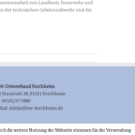
sam­men­ar­beit von Land­kreis, Feu­er­wehr und
nen der tech­ni­schen Gefah­ren­ab­wehr und die
Orts­ver­band Forchheim
HW
 Stau­stu­fe 38, 91301 Forchheim
l. 09191/977880
Mail: info[at]thw-forchheim.de
rch die weitere Nutzung der Webseite stimmen Sie der Verwendung