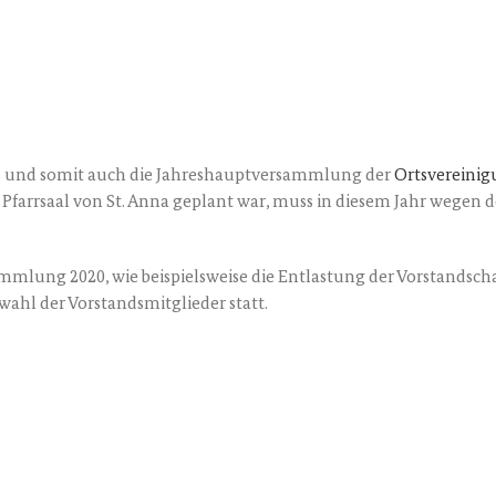
n­des und somit auch die Jah­res­haupt­ver­samm­lung der
Orts­ver­ei­ni
 Pfarr­saal von St. Anna geplant war, muss in die­sem Jahr wegen de
mm­lung 2020, wie bei­spiels­wei­se die Ent­las­tung der Vor­stand­sc
wahl der Vor­stands­mit­glie­der statt.