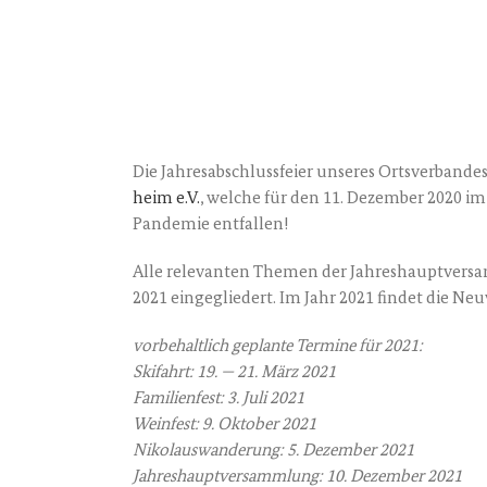
Die Jah­res­ab­schluss­fei­er unse­res Orts­ver­ba
heim e.V.
, wel­che für den 11. Dezem­ber 2020 im
Pan­de­mie entfallen!
Alle rele­van­ten The­men der Jah­res­haupt­ver­sa
2021 ein­ge­glie­dert. Im Jahr 2021 fin­det die Neu­
vor­be­halt­lich geplan­te Ter­mi­ne für 2021:
Ski­fahrt: 19. — 21. März 2021
Fami­li­en­fest: 3. Juli 2021
Wein­fest: 9. Okto­ber 2021
Niko­laus­wan­de­rung: 5. Dezem­ber 2021
Jah­res­haupt­ver­samm­lung: 10. Dezem­ber 2021