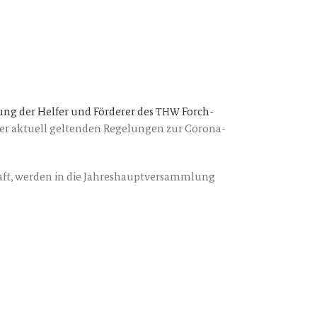
­gung der Hel­fer und För­de­rer des
Forch­
THW
r aktu­ell gel­ten­den Rege­lun­gen zur Coro­na-
haft, wer­den in die Jah­res­haupt­ver­samm­lung