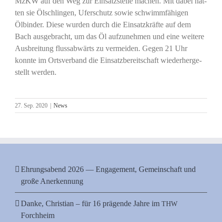
MzKW auf den Weg zur Ein­satz­stel­le machen. Mit dabei hat­
ten sie Ölsch­lin­gen, Ufer­schutz sowie schwimm­fä­hi­gen
Ölbin­der. Die­se wur­den durch die Ein­satz­kräf­te auf dem
Bach aus­ge­bracht, um das Öl auf­zu­neh­men und eine wei­te­re
Aus­brei­tung fluss­ab­wärts zu ver­mei­den. Gegen 21 Uhr
konn­te im Orts­ver­band die Ein­satz­be­reit­schaft wie­der­her­ge­
stellt werden.
27. Sep. 2020
|
News
Ehrungsabend 2026 — Engagement, Gemeinschaft und
große Anerkennung
Danke, Christian – für 16 prägende Jahre im
THW
Forchheim