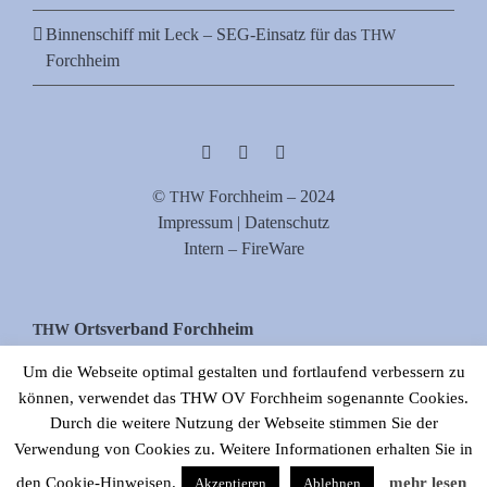
Binnenschiff mit Leck – SEG-Einsatz für das
THW
Forchheim
©
Forch­heim – 2024
THW
Impres­sum | Datenschutz
Intern – FireWare
Orts­ver­band Forchheim
THW
Zur Stau­stu­fe 38, 91301 Forchheim
Um die Webseite optimal gestalten und fortlaufend verbessern zu
Tel. 09191/977880
können, verwendet das THW OV Forchheim sogenannte Cookies.
E‑Mail: info[at]thw-forchheim.de
Durch die weitere Nutzung der Webseite stimmen Sie der
Verwendung von Cookies zu. Weitere Informationen erhalten Sie in
den Cookie-Hinweisen.
mehr lesen
Akzeptieren
Ablehnen