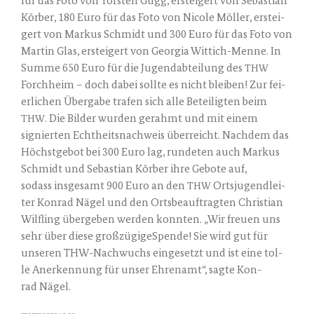
für das Foto von Tors­ten Gugg, erstei­gert von Sebas­ti­an
Kör­ber, 180 Euro für das Foto von Nico­le Möl­ler, erstei­
gert von Mar­kus Schmidt und 300 Euro für das Foto von
Mar­tin Glas, erstei­gert von Geor­gia Wit­tich-Men­ne. In
Sum­me 650 Euro für die Jugend­ab­tei­lung des
THW
Forch­heim – doch dabei soll­te es nicht blei­ben! Zur fei­
er­li­chen Über­ga­be tra­fen sich alle Betei­lig­ten beim
. Die Bil­der wur­den gerahmt und mit einem
THW
signier­ten Echt­heits­nach­weis über­reicht. Nach­dem das
Höchst­ge­bot bei 300 Euro lag, run­de­ten auch Mar­kus
Schmidt und Sebas­ti­an Kör­ber ihre Gebo­te auf,
sodass ins­ge­samt 900 Euro an den
Orts­ju­gend­lei­
THW
ter Kon­rad Nägel und den Orts­be­auf­trag­ten Chris­ti­an
Wilf­ling über­ge­ben wer­den konn­ten. „Wir freu­en uns
sehr über die­se groß­zü­gi­ge­Spen­de! Sie wird gut für
unse­ren THW-Nach­wuchs ein­ge­setzt und ist eine tol­
le Aner­ken­nung für unser Ehren­amt“, sag­te Kon­
rad Nägel.