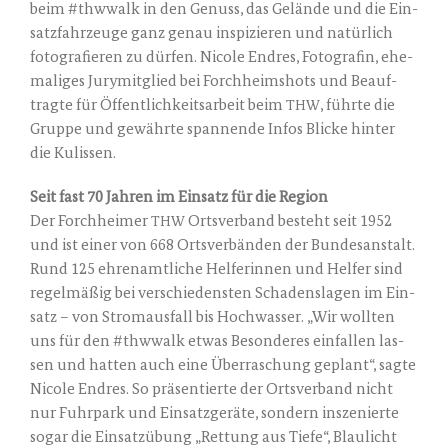
beim #thwwalk in den Genuss, das Gelän­de und die Ein­
satz­fahr­zeu­ge ganz genau inspi­zie­ren und natür­lich
foto­gra­fie­ren zu dür­fen. Nico­le End­res, Foto­gra­fin, ehe­
ma­li­ges Jury­mit­glied bei Forch­heimshots und Beauf­
trag­te für Öffent­lich­keits­ar­beit beim
, führ­te die
THW
Grup­pe und gewähr­te span­nen­de Infos Bli­cke hin­ter
die Kulissen.
Seit fast 70 Jah­ren im Ein­satz für die Region
Der Forch­hei­mer
Orts­ver­band besteht seit 1952
THW
und ist einer von 668 Orts­ver­bän­den der Bun­des­an­stalt.
Rund 125 ehren­amt­li­che Hel­fe­rin­nen und Hel­fer sind
regel­mä­ßig bei ver­schie­dens­ten Scha­dens­la­gen im Ein­
satz – von Strom­aus­fall bis Hoch­was­ser. „Wir woll­ten
uns für den #thwwalk etwas Beson­de­res ein­fal­len las­
sen und hat­ten auch eine Über­ra­schung geplant“, sag­te
Nico­le End­res. So prä­sen­tier­te der Orts­ver­band nicht
nur Fuhr­park und Ein­satz­ge­rä­te, son­dern insze­nier­te
sogar die Ein­satz­übung „Ret­tung aus Tie­fe“, Blau­licht