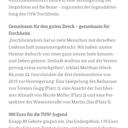
#forchheimshots19 stell­te er eine Ver­stei­ge­rung der
Sie­ger­fo­tos auf die Bei­ne – zuguns­ten der Jugend­ab­tei­
lung des
Forchheim.
THW
Gemein­sam für den guten Zweck – gemein­sam für
Forchheim
„Forch­heimshots hat so vie­le Men­schen mit der­sel­ben
Lei­den­schaft zusam­men­ge­bracht. Wir haben unse­re
Hei­mat dadurch von einer ganz neu­en Sei­te ken­nen-
und lie­ben gelernt. Des­halb woll­ten wir mit der Ver­stei­
ge­rung etwas zurück­ge­ben“, erklärt Mat­thi­as Hösch.
Bis zum 22. Juni stan­den die drei Gewin­ner­fo­tos von
2019 zur Ver­stei­ge­rung: Eine Spie­ge­lung des Rat­hau­ses
von Tors­ten Gugg (Platz 1), eine Ansicht der Forch­hei­
mer Alt­stadt von Nico­le Möl­ler (Platz 2) und eine Per­
spek­ti­ve der Wies­ent­stra­ße von Mar­tin Glas (Platz 3).
900 Euro für die THW-Jugend
Knapp 80 Gebo­te gin­gen ein. Das End­ergeb­nis: 170 Euro