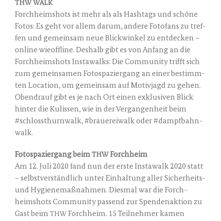
THW
WALK
Forch­heimshots ist mehr als als Hash­tags und schö­ne
Fotos: Es geht vor allem dar­um, ande­re Foto­fans zu tref­
fen und gemein­sam neue Blick­win­kel zu ent­de­cken –
online wie­off­line. Des­halb gibt es von Anfang an die
Forch­heimshots Insta­walks: Die Com­mu­ni­ty trifft sich
zum gemein­sa­men Foto­spa­zier­gang an einer bestimm­
ten Loca­ti­on, um gemein­sam auf Moti­v­jagd zu gehen.
Oben­drauf gibt es je nach Ort einen exklu­si­ven Blick
hin­ter die Kulis­sen, wie in der Ver­gan­gen­heit beim
#schloss­thurn­walk, #braue­rei­walk oder #dampf­bahn­
walk.
Foto­spa­zier­gang beim
Forchheim
THW
Am 12. Juli 2020 fand nun der ers­te Insta­walk 2020 statt
– selbst­ver­ständ­lich unter Ein­hal­tung aller Sicher­heits-
und Hygie­ne­maß­nah­men. Dies­mal war die Forch­
heimshots Com­mu­ni­ty pas­send zur Spen­den­ak­ti­on zu
Gast beim
Forch­heim. 15 Teil­neh­mer kamen
THW