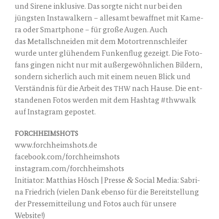
und Sire­ne inklu­si­ve. Das sorg­te nicht nur bei den
jüngs­ten Insta­wal­kern – alle­samt bewaff­net mit Kame­
ra oder Smart­phone – für gro­ße Augen. Auch
das Metall­schnei­den mit dem Motor­trenn­schlei­fer
wur­de unter glü­hen­dem Fun­ken­flug gezeigt. Die Foto­
fans gin­gen nicht nur mit außer­ge­wöhn­li­chen Bil­dern,
son­dern sicher­lich auch mit einem neu­en Blick und
Ver­ständ­nis für die Arbeit des
nach Hau­se. Die ent­
THW
stan­de­nen Fotos wer­den mit dem Hash­tag #thwwalk
auf Insta­gram gepostet.
FORCHHEIMSHOTS
www.forchheimshots.de
facebook.com/forchheimshots
instagram.com/forchheimshots
&
Initia­tor: Mat­thi­as Hösch | Pres­se
Social Media: Sabri­
na Fried­rich (vie­len Dank eben­so für die Bereit­stel­lung
der Pres­se­mit­tei­lung und Fotos auch für unse­re
Website!)