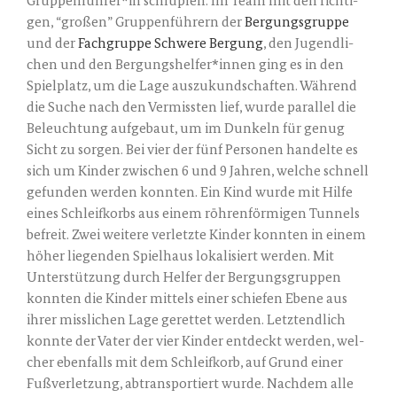
Gruppenführer*in schlüp­fen. Im Team mit den rich­ti­
gen, “gro­ßen” Grup­pen­füh­rern der
Ber­gungs­grup­pe
und der
Fach­grup­pe Schwe­re Ber­gung
, den Jugend­li­
chen und den Bergungshelfer*innen ging es in den
Spiel­platz, um die Lage aus­zu­kund­schaf­ten. Wäh­rend
die Suche nach den Ver­miss­ten lief, wur­de par­al­lel die
Beleuch­tung auf­ge­baut, um im Dun­keln für genug
Sicht zu sor­gen. Bei vier der fünf Per­so­nen han­del­te es
sich um Kin­der zwi­schen 6 und 9 Jah­ren, wel­che schnell
gefun­den wer­den konn­ten. Ein Kind wur­de mit Hil­fe
eines Schleif­korbs aus einem röh­ren­för­mi­gen Tun­nels
befreit. Zwei wei­te­re ver­letz­te Kin­der konn­ten in einem
höher lie­gen­den Spiel­haus loka­li­siert wer­den. Mit
Unter­stüt­zung durch Hel­fer der Ber­gungs­grup­pen
konn­ten die Kin­der mit­tels einer schie­fen Ebe­ne aus
ihrer miss­li­chen Lage geret­tet wer­den. Letzt­end­lich
konn­te der Vater der vier Kin­der ent­deckt wer­den, wel­
cher eben­falls mit dem Schleif­korb, auf Grund einer
Fuß­ver­let­zung, abtrans­por­tiert wur­de. Nach­dem alle