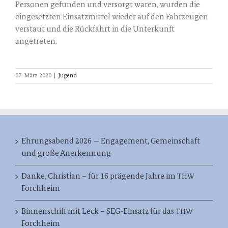
Per­so­nen gefun­den und ver­sorgt waren, wur­den die
ein­ge­setz­ten Ein­satz­mit­tel wie­der auf den Fahr­zeu­gen
ver­staut und die Rück­fahrt in die Unter­kunft
angetreten.
07. März 2020
|
Jugend
Ehrungsabend 2026 — Engagement, Gemeinschaft
und große Anerkennung
Danke, Christian – für 16 prägende Jahre im
THW
Forchheim
Binnenschiff mit Leck – SEG-Einsatz für das
THW
Forchheim