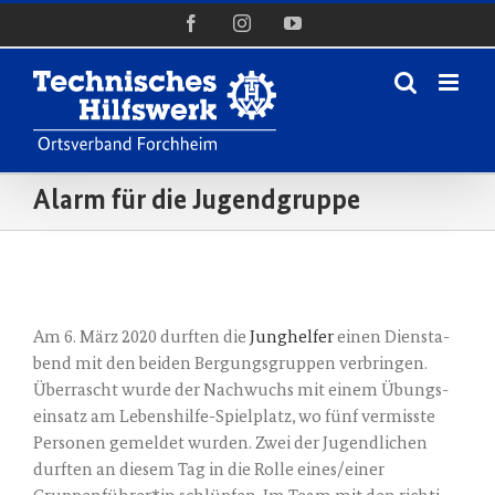
Zum
Facebook
Instagram
YouTube
Inhalt
springen
Alarm für die Jugendgruppe
Zeige
grösseres
Am 6. März 2020 durf­ten die
Jung­hel­fer
einen Diensta­
Bild
bend mit den bei­den Ber­gungs­grup­pen ver­brin­gen.
Über­rascht wur­de der Nach­wuchs mit einem Übungs­
ein­satz am Lebens­hil­fe-Spiel­platz, wo fünf ver­miss­te
Per­so­nen gemel­det wur­den. Zwei der Jugend­li­chen
durf­ten an die­sem Tag in die Rol­le eines/einer