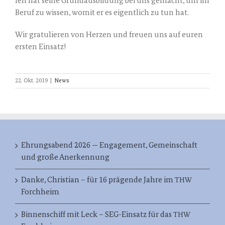
fen hat sei­ne Grund­aus­bil­dung bei uns gemacht, um im
Beruf zu wis­sen, womit er es eigent­lich zu tun hat.
Wir gra­tu­lie­ren von Her­zen und freu­en uns auf euren
ers­ten Einsatz!
22. Okt. 2019
|
News
Ehrungsabend 2026 — Engagement, Gemeinschaft
und große Anerkennung
Danke, Christian – für 16 prägende Jahre im
THW
Forchheim
Binnenschiff mit Leck – SEG-Einsatz für das
THW