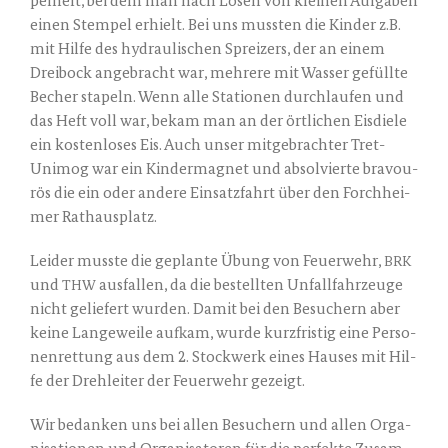
pel­heft, bei dem man nach Lösen von klei­nen Auf­ga­ben
einen Stem­pel erhielt. Bei uns muss­ten die Kin­der z.B.
mit Hil­fe des hydrau­li­schen Sprei­zers, der an einem
Drei­bock ange­bracht war, meh­re­re mit Was­ser gefüll­te
Becher sta­peln. Wenn alle Sta­tio­nen durch­lau­fen und
das Heft voll war, bekam man an der ört­li­chen Eis­die­le
ein kos­ten­lo­ses Eis. Auch unser mit­ge­brach­ter Tret-
Uni­mog war ein Kin­der­ma­gnet und absol­vier­te bra­vou­
rös die ein oder ande­re Ein­satz­fahrt über den Forch­hei­
mer Rathausplatz.
Lei­der muss­te die geplan­te Übung von Feu­er­wehr,
BRK
und
aus­fal­len, da die bestell­ten Unfall­fahr­zeu­ge
THW
nicht gelie­fert wur­den. Damit bei den Besu­chern aber
kei­ne Lan­ge­wei­le auf­kam, wur­de kurz­fris­tig eine Per­so­
nen­ret­tung aus dem 2. Stock­werk eines Hau­ses mit Hil­
fe der Dreh­lei­ter der Feu­er­wehr gezeigt.
Wir bedan­ken uns bei allen Besu­chern und allen Orga­