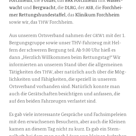
Forch­heim
, die
Poli­zei
, das
Forch­heim
mit
Was­ser­
BRK
wacht
und
Berg­wacht
, die
, der
, die
Forch­hei­
DLRG
ASB
mer Ret­tungs­hun­de­staf­fel
, das
Kli­ni­kum Forch­heim
sowie wir, das
Forchheim.
THW
Aus unse­rem Orts­ver­band nah­men der
mit der 1.
GKW1
Ber­gungs­grup­pe sowie unser THV-Fahr­zeug mit Hel­
fern der schwe­ren Ber­gung teil. Ab 9.00 Uhr hieß es
dann „Herz­lich Will­kom­men beim Ret­tungs­tag!“ Wir
infor­mier­ten an unse­rem Stand über die all­ge­mei­nen
Tätig­kei­ten des
, aber natür­lich auch über die Mög­
THW
lich­kei­ten und Fähig­kei­ten, die spe­zi­ell in unse­rem
Orts­ver­band vor­han­den sind. Natür­lich konn­te man
auch die Gerät­schaf­ten besich­ti­gen und anfas­sen, die
auf den bei­den Fahr­zeu­gen ver­las­tet sind.
Es gab vie­le inter­es­san­te Gesprä­che und Fach­sim­pe­lei­en
mit den erwach­se­nen Besu­chern, aber auch die Klei­nen
kamen an die­sem Tag nicht zu kurz. Es gab ein Stem­