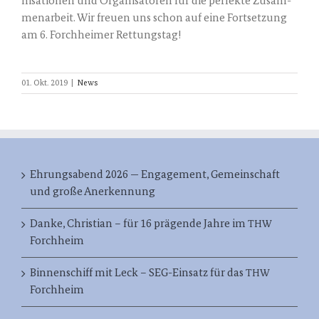
ni­sa­tio­nen und Orga­ni­sa­to­ren für die per­fek­te Zusam­
men­ar­beit. Wir freu­en uns schon auf eine Fort­set­zung
am 6. Forch­hei­mer Rettungstag!
01. Okt. 2019
|
News
Ehrungsabend 2026 — Engagement, Gemeinschaft
und große Anerkennung
Danke, Christian – für 16 prägende Jahre im
THW
Forchheim
Binnenschiff mit Leck – SEG-Einsatz für das
THW
Forchheim