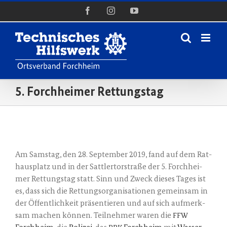
Zum
Facebook
Instagram
YouTube
Inhalt
springen
5. Forchheimer Rettungstag
Zeige
grösseres
Am Sams­tag, den 28. Sep­tem­ber 2019, fand auf dem Rat­
Bild
haus­platz und in der Satt­ler­tor­stra­ße der 5. Forch­hei­
mer Ret­tungs­tag statt. Sinn und Zweck die­ses Tages ist
es, dass sich die Ret­tungs­or­ga­ni­sa­tio­nen gemein­sam in
der Öffent­lich­keit prä­sen­tie­ren und auf sich auf­merk­
sam machen kön­nen. Teil­neh­mer waren die
FFW