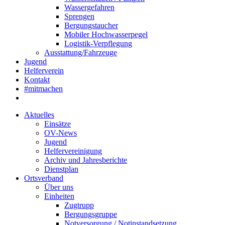
Wassergefahren
Sprengen
Bergungstaucher
Mobiler Hochwasserpegel
Logistik-Verpflegung
Ausstattung/Fahrzeuge
Jugend
Helferverein
Kontakt
#mitmachen
Aktuelles
Einsätze
OV-News
Jugend
Helfervereinigung
Archiv und Jahresberichte
Dienstplan
Ortsverband
Über uns
Einheiten
Zugtrupp
Bergungsgruppe
Notversorgung / Notinstandsetzung