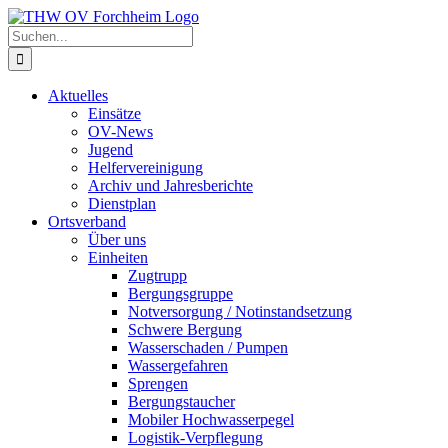
Zum
Facebook
Instagram
YouTube
Inhalt
Suche
springen
nach:
Aktuelles
Einsätze
OV-News
Jugend
Helfervereinigung
Archiv und Jahresberichte
Dienstplan
Ortsverband
Über uns
Einheiten
Zugtrupp
Bergungsgruppe
Notversorgung / Notinstandsetzung
Schwere Bergung
Wasserschaden / Pumpen
Wassergefahren
Sprengen
Bergungstaucher
Mobiler Hochwasserpegel
Logistik-Verpflegung