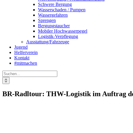
Schwere Bergung
Wasserschaden / Pumpen
Wassergefahren
Sprengen
Bergungstaucher
Mobiler Hochwasserpegel
Logistik-Verpflegung
Ausstattung/Fahrzeuge
Jugend
Helferverein
Kontakt
#mitmachen
Suche
nach:
BR-Radltour: THW-Logistik im Auftrag d
Zeige
grösseres
Bild