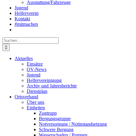
Ausstattung/Fahrzeuge
Jugend
Helferverein
Kontakt
#mitmachen
Suche
nach:
Aktuelles
Einsätze
OV-News
Jugend
Helfervereinigung
Archiv und Jahresberichte
Dienstplan
Ortsverband
Über uns
Einheiten
Zugtrupp
Bergungsgruppe
Notversorgung / Notinstandsetzung
Schwere Bergung
Wasserschaden / Pumpen