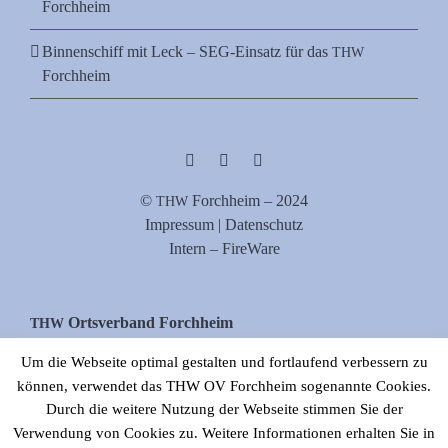
Forchheim
Binnenschiff mit Leck – SEG-Einsatz für das
THW
Forchheim
©
Forch­heim – 2024
THW
Impres­sum | Datenschutz
Intern – FireWare
Orts­ver­band Forchheim
THW
Zur Stau­stu­fe 38, 91301 Forchheim
Um die Webseite optimal gestalten und fortlaufend verbessern zu
Tel. 09191/977880
können, verwendet das THW OV Forchheim sogenannte Cookies.
E‑Mail: info[at]thw-forchheim.de
Durch die weitere Nutzung der Webseite stimmen Sie der
Verwendung von Cookies zu. Weitere Informationen erhalten Sie in