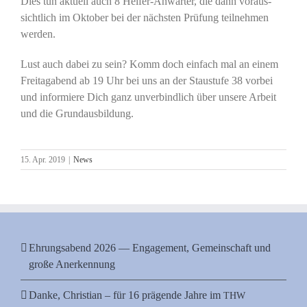
Dies tun aktu­ell auch 8 Hel­fer-Anwär­ter, die dann vor­aus­
sicht­lich im Okto­ber bei der nächs­ten Prü­fung teil­neh­men
werden.
Lust auch dabei zu sein? Komm doch ein­fach mal an einem
Frei­tag­abend ab 19 Uhr bei uns an der Stau­stu­fe 38 vor­bei
und infor­mie­re Dich ganz unver­bind­lich über unse­re Arbeit
und die Grundausbildung.
15. Apr. 2019
|
News
Ehrungsabend 2026 — Engagement, Gemeinschaft und
große Anerkennung
Danke, Christian – für 16 prägende Jahre im
THW