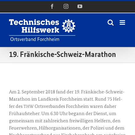
Zum
Facebook
Instagram
YouTube
Inhalt
springen
19. Fränkische-Schweiz-Marathon
Zeige
grösseres
Am 2. Sep­tem­ber 2018 fand der 19. Frän­ki­sche-Schweiz-
Bild
Mara­thon im Land­kreis Forch­heim statt. Rund 75 Hel­
fer des
Orts­ver­ban­des Forch­heim waren daher
THW
Früh­auf­ste­her: Um 6.30 Uhr begann der Dienst, um
gemein­sam mit zahl­rei­chen frei­wil­li­gen Hel­fern, den
Feu­er­weh­ren, Hilfs­or­ga­ni­sa­tio­nen, der Poli­zei und dem