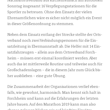
Nach­bar­orts­ver­band aus Kirch­eh­ren­bach am auto­frei­en
Sonn­tag ins­ge­samt 16 Ver­pfle­gungs­sta­tio­nen für die
Sport­ler zu betreu­en. Ohne den Ein­satz der vie­len
Ehren­amt­li­chen wäre es sicher nicht mög­lich ein Event
in die­ser Grö­ßen­ord­nung zu stemmen.
Neben dem Ein­satz ent­lang der Stre­cke stell­te der Orts­
ver­band noch zwei Ver­bin­dungs­per­so­nen für die Ein­
satz­lei­tung in Eber­mann­stadt ab. Die Hel­fer mit 14 Ein­
satz­fahr­zeu­gen – allein aus dem Orts­ver­band Forch­
heim – müs­sen erst ein­mal koor­di­niert wer­den. Aber
auch das ist mitt­ler­wei­le Rou­ti­ne und teil­wei­se auch für
Groß­scha­dens­la­gen – die in die­sem Jahr zum Glück bis­
her aus­blie­ben – eine gute Übung.
Die Zusam­men­ar­beit der Orga­ni­sa­tio­nen ver­lief eben­
falls, wie gewohnt, har­mo­nisch. Man kennt sich halt in
Forch­heim und kann auf die Erfah­run­gen der letz­ten
Jah­re bau­en. Auf den Mara­thon 2019 kann man also