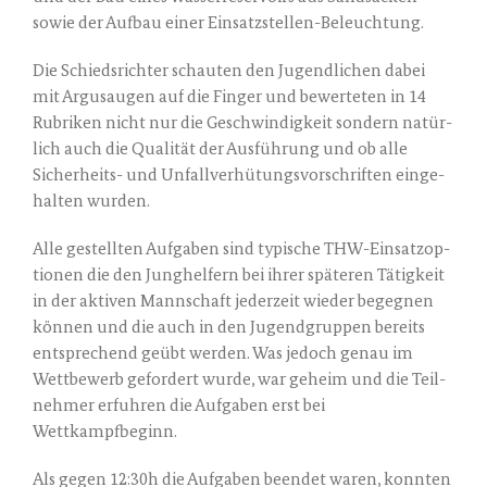
sowie der Auf­bau einer Einsatzstellen-Beleuchtung.
Die Schieds­rich­ter schau­ten den Jugend­li­chen dabei
mit Argus­au­gen auf die Fin­ger und bewer­te­ten in 14
Rubri­ken nicht nur die Geschwin­dig­keit son­dern natür­
lich auch die Qua­li­tät der Aus­füh­rung und ob alle
Sicher­heits- und Unfall­ver­hü­tungs­vor­schrif­ten ein­ge­
hal­ten wurden.
Alle gestell­ten Auf­ga­ben sind typi­sche THW-Ein­satz­op­
tio­nen die den Jung­hel­fern bei ihrer spä­te­ren Tätig­keit
in der akti­ven Mann­schaft jeder­zeit wie­der begeg­nen
kön­nen und die auch in den Jugend­grup­pen bereits
ent­spre­chend geübt wer­den. Was jedoch genau im
Wett­be­werb gefor­dert wur­de, war geheim und die Teil­
neh­mer erfuh­ren die Auf­ga­ben erst bei
Wettkampfbeginn.
Als gegen 12:30h die Auf­ga­ben been­det waren, konn­ten