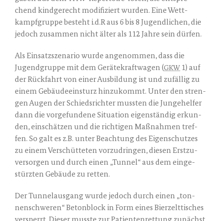
chend kind­ge­recht modi­fi­ziert wur­den. Eine Wett­
kampf­grup­pe besteht i.d.R aus 6 bis 8 Jugend­li­chen, die
jedoch zusam­men nicht älter als 112 Jah­re sein dürfen.
Als Ein­satz­sze­na­rio wur­de ange­nom­men, dass die
Jugend­grup­pe mit dem Gerä­te­kraft­wa­gen (
1) auf
GKW
der Rück­fahrt von einer Aus­bil­dung ist und zufäl­lig zu
einem Gebäu­de­ein­sturz hin­zu­kommt. Unter den stren­
gen Augen der Schieds­rich­ter muss­ten die Jun­ge­hel­fer
dann die vor­ge­fun­de­ne Situa­ti­on eigen­stän­dig erkun­
den, ein­schät­zen und die rich­ti­gen Maß­nah­men tref­
fen. So galt es z.B. unter Beach­tung des Eigen­schut­zes
zu einem Ver­schüt­te­ten vor­zu­drin­gen, die­sen Erst­zu­
ver­sor­gen und durch einen „Tun­nel“ aus dem ein­ge­
stürz­ten Gebäu­de zu retten.
Der Tun­nel­aus­gang wur­de jedoch durch einen „ton­
nen­schwe­ren“ Beton­block in Form eines Bier­zelt­ti­sches
ver­sperrt. Die­ser muss­te zur Pati­en­ten­ret­tung zunächst