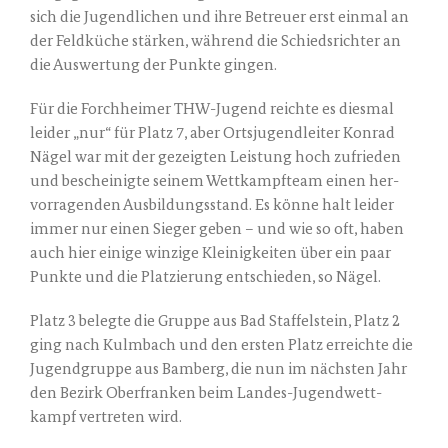
sich die Jugend­li­chen und ihre Betreu­er erst ein­mal an
der Feld­kü­che stär­ken, wäh­rend die Schieds­rich­ter an
die Aus­wer­tung der Punk­te gingen.
Für die Forch­hei­mer THW-Jugend reich­te es dies­mal
lei­der „nur“ für Platz 7, aber Orts­ju­gend­lei­ter Kon­rad
Nägel war mit der gezeig­ten Leis­tung hoch zufrie­den
und beschei­nig­te sei­nem Wett­kampf­team einen her­
vor­ra­gen­den Aus­bil­dungs­stand. Es kön­ne halt lei­der
immer nur einen Sie­ger geben – und wie so oft, haben
auch hier eini­ge win­zi­ge Klei­nig­kei­ten über ein paar
Punk­te und die Plat­zie­rung ent­schie­den, so Nägel.
Platz 3 beleg­te die Grup­pe aus Bad Staf­fel­stein, Platz 2
ging nach Kulm­bach und den ers­ten Platz erreich­te die
Jugend­grup­pe aus Bam­berg, die nun im nächs­ten Jahr
den Bezirk Ober­fran­ken beim Lan­des-Jugend­wett­
kampf ver­tre­ten wird.