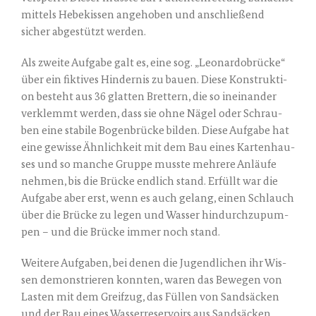
mit­tels Hebe­kis­sen ange­ho­ben und anschlie­ßend
sicher abge­stützt werden.
Als zwei­te Auf­ga­be galt es, eine sog. „Leo­nardo­brü­cke“
über ein fik­ti­ves Hin­der­nis zu bau­en. Die­se Kon­struk­ti­
on besteht aus 36 glat­ten Bret­tern, die so inein­an­der
ver­klemmt wer­den, dass sie ohne Nägel oder Schrau­
ben eine sta­bi­le Bogen­brü­cke bil­den. Die­se Auf­ga­be hat
eine gewis­se Ähn­lich­keit mit dem Bau eines Kar­ten­hau­
ses und so man­che Grup­pe muss­te meh­re­re Anläu­fe
neh­men, bis die Brü­cke end­lich stand. Erfüllt war die
Auf­ga­be aber erst, wenn es auch gelang, einen Schlauch
über die Brü­cke zu legen und Was­ser hin­durch­zu­pum­
pen – und die Brü­cke immer noch stand.
Wei­te­re Auf­ga­ben, bei denen die Jugend­li­chen ihr Wis­
sen demons­trie­ren konn­ten, waren das Bewe­gen von
Las­ten mit dem Greif­zug, das Fül­len von Sand­sä­cken
und der Bau eines Was­ser­re­ser­voirs aus Sand­sä­cken