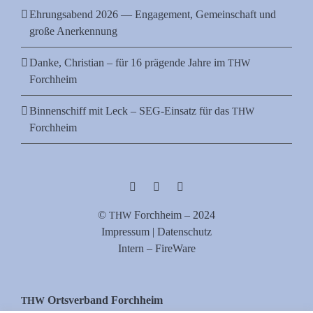
Ehrungsabend 2026 — Engagement, Gemeinschaft und
große Anerkennung
Danke, Christian – für 16 prägende Jahre im
THW
Forchheim
Binnenschiff mit Leck – SEG-Einsatz für das
THW
Forchheim
©
Forch­heim – 2024
THW
Impres­sum | Datenschutz
Intern – FireWare
Orts­ver­band Forchheim
THW