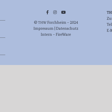
T
Zur
©
Forch­heim – 2024
THW
Te
Impres­sum | Datenschutz
E‑
Intern – FireWare