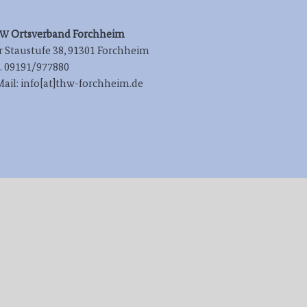
Orts­ver­band Forchheim
HW
 Stau­stu­fe 38, 91301 Forchheim
l. 09191/977880
Mail: info[at]thw-forchheim.de