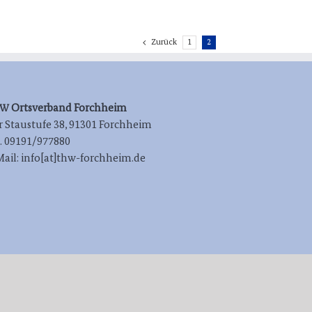
Zurück
1
2
Orts­ver­band Forchheim
HW
 Stau­stu­fe 38, 91301 Forchheim
l. 09191/977880
Mail: info[at]thw-forchheim.de