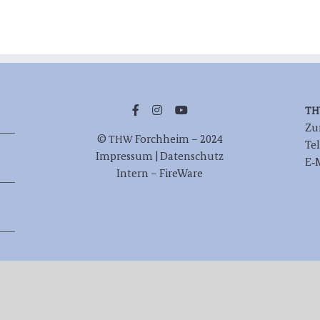
T
Zur
©
Forch­heim – 2024
THW
Te
Impres­sum | Datenschutz
E‑
Intern – FireWare