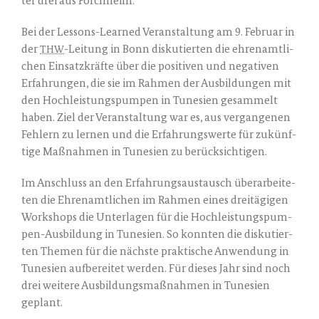
ter drei aus Forchheim.
Bei der Les­sons-Lear­ned Ver­an­stal­tung am 9. Febru­ar in
der
-Lei­tung in Bonn dis­ku­tier­ten die ehren­amt­li­
THW
chen Ein­satz­kräf­te über die posi­ti­ven und nega­ti­ven
Erfah­run­gen, die sie im Rah­men der Aus­bil­dun­gen mit
den Hoch­leis­tungs­pum­pen in Tune­si­en gesam­melt
haben. Ziel der Ver­an­stal­tung war es, aus ver­gan­ge­nen
Feh­lern zu ler­nen und die Erfah­rungs­wer­te für zukünf­
ti­ge Maß­nah­men in Tune­si­en zu berücksichtigen.
Im Anschluss an den Erfah­rungs­aus­tausch über­ar­bei­te­
ten die Ehren­amt­li­chen im Rah­men eines drei­tä­gi­gen
Work­shops die Unter­la­gen für die Hoch­leis­tungs­pum­
pen-Aus­bil­dung in Tune­si­en. So konn­ten die dis­ku­tier­
ten The­men für die nächs­te prak­ti­sche Anwen­dung in
Tune­si­en auf­be­rei­tet wer­den. Für die­ses Jahr sind noch
drei wei­te­re Aus­bil­dungs­maß­nah­men in Tune­si­en
geplant.