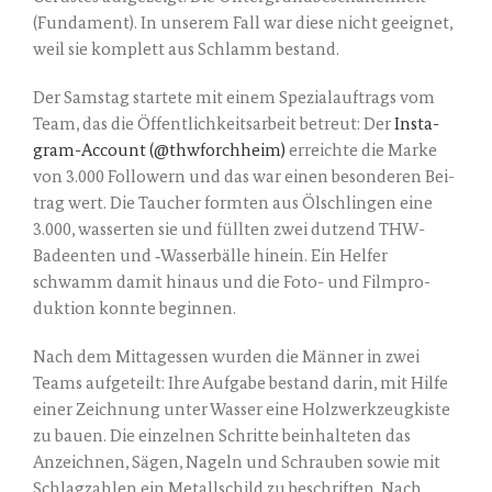
(Fun­da­ment). In unse­rem Fall war die­se nicht geeig­net,
weil sie kom­plett aus Schlamm bestand.
Der Sams­tag star­te­te mit einem Spe­zi­al­auf­trags vom
Team, das die Öffent­lich­keits­ar­beit betreut: Der
Insta­
gram-Account (@thwforchheim)
erreich­te die Mar­ke
von 3.000 Fol­lo­wern und das war einen beson­de­ren Bei­
trag wert. Die Tau­cher form­ten aus Ölsch­lin­gen eine
3.000, was­ser­ten sie und füll­ten zwei dut­zend THW-
Bade­en­ten und ‑Was­ser­bäl­le hin­ein. Ein Hel­fer
schwamm damit hin­aus und die Foto- und Film­pro­
duk­ti­on konn­te beginnen.
Nach dem Mit­tag­essen wur­den die Män­ner in zwei
Teams auf­ge­teilt: Ihre Auf­ga­be bestand dar­in, mit Hil­fe
einer Zeich­nung unter Was­ser eine Holz­werk­zeug­kis­te
zu bau­en. Die ein­zel­nen Schrit­te beinhal­te­ten das
Anzeich­nen, Sägen, Nageln und Schrau­ben sowie mit
Schlag­zah­len ein Metall­schild zu beschrif­ten. Nach