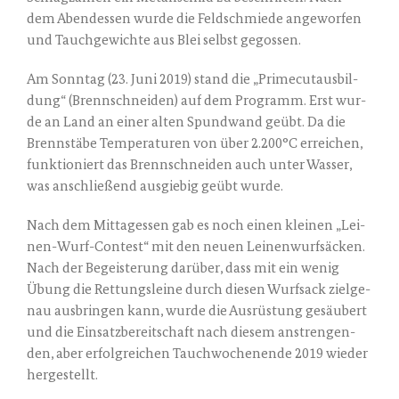
dem Abend­essen wur­de die Feld­schmie­de ange­wor­fen
und Tauch­ge­wich­te aus Blei selbst gegossen.
Am Sonn­tag (23. Juni 2019) stand die „Pri­me­cut­aus­bil­
dung“ (Brenn­schnei­den) auf dem Pro­gramm. Erst wur­
de an Land an einer alten Spund­wand geübt. Da die
Brenn­stä­be Tem­pe­ra­tu­ren von über 2.200°C errei­chen,
funk­tio­niert das Brenn­schnei­den auch unter Was­ser,
was anschlie­ßend aus­gie­big geübt wurde.
Nach dem Mit­tag­essen gab es noch einen klei­nen „Lei­
nen-Wurf-Con­test“ mit den neu­en Lei­nen­wurf­sä­cken.
Nach der Begeis­te­rung dar­über, dass mit ein wenig
Übung die Ret­tungs­lei­ne durch die­sen Wurf­sack ziel­ge­
nau aus­brin­gen kann, wur­de die Aus­rüs­tung gesäu­bert
und die Ein­satz­be­reit­schaft nach die­sem anstren­gen­
den, aber erfolg­rei­chen Tauch­wo­chen­en­de 2019 wie­der
hergestellt.